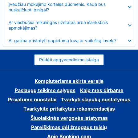
Suglausta
Įvedžiau mokėjimo kortelės duomenis. Kada bus
nuskaičiuoti pinigai?
Suglausta
Ar viešbučiui reikalingas užstatas arba išankstinis
apmokėjimas?
Suglausta
Ar galima pristatyti papildomą lovą ar vaikišką lovelę?
Pridėti apgyvendinimo įstaigą
Kompiuteriams skirta versija
Paslaugų teikimo sąlygos
Kaip mes dirbame
Privatumo nuostatai
Tvarkyti slapukų nustatymus
Tvarkykite pritaikytas rekomendacijas
Šiuolaikinės vergovės įstatymas
Pareiškimas dėl žmogaus teisių
Apie Booking.com