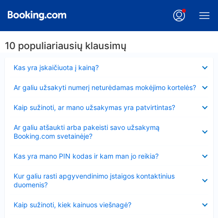
10 populiariausių klausimų
Suglausta
Kas yra įskaičiuota į kainą?
Suglausta
Ar galiu užsakyti numerį neturėdamas mokėjimo kortelės?
Suglausta
Kaip sužinoti, ar mano užsakymas yra patvirtintas?
Suglausta
Ar galiu atšaukti arba pakeisti savo užsakymą
Booking.com svetainėje?
Suglausta
Kas yra mano PIN kodas ir kam man jo reikia?
Suglausta
Kur galiu rasti apgyvendinimo įstaigos kontaktinius
duomenis?
Suglausta
Kaip sužinoti, kiek kainuos viešnagė?