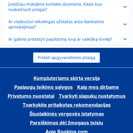
Suglausta
Įvedžiau mokėjimo kortelės duomenis. Kada bus
nuskaičiuoti pinigai?
Suglausta
Ar viešbučiui reikalingas užstatas arba išankstinis
apmokėjimas?
Suglausta
Ar galima pristatyti papildomą lovą ar vaikišką lovelę?
Pridėti apgyvendinimo įstaigą
Kompiuteriams skirta versija
Paslaugų teikimo sąlygos
Kaip mes dirbame
Privatumo nuostatai
Tvarkyti slapukų nustatymus
Tvarkykite pritaikytas rekomendacijas
Šiuolaikinės vergovės įstatymas
Pareiškimas dėl žmogaus teisių
Apie Booking.com