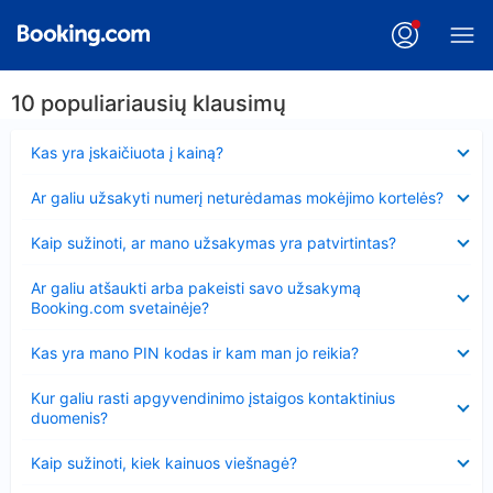
10 populiariausių klausimų
Suglausta
Kas yra įskaičiuota į kainą?
Suglausta
Ar galiu užsakyti numerį neturėdamas mokėjimo kortelės?
Suglausta
Kaip sužinoti, ar mano užsakymas yra patvirtintas?
Suglausta
Ar galiu atšaukti arba pakeisti savo užsakymą
Booking.com svetainėje?
Suglausta
Kas yra mano PIN kodas ir kam man jo reikia?
Suglausta
Kur galiu rasti apgyvendinimo įstaigos kontaktinius
duomenis?
Suglausta
Kaip sužinoti, kiek kainuos viešnagė?