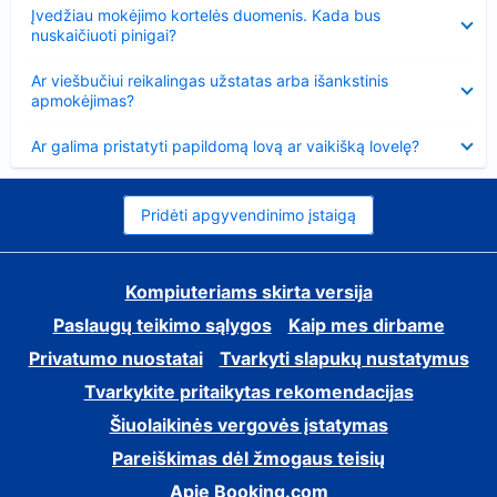
Suglausta
Įvedžiau mokėjimo kortelės duomenis. Kada bus
nuskaičiuoti pinigai?
Suglausta
Ar viešbučiui reikalingas užstatas arba išankstinis
apmokėjimas?
Suglausta
Ar galima pristatyti papildomą lovą ar vaikišką lovelę?
Pridėti apgyvendinimo įstaigą
Kompiuteriams skirta versija
Paslaugų teikimo sąlygos
Kaip mes dirbame
Privatumo nuostatai
Tvarkyti slapukų nustatymus
Tvarkykite pritaikytas rekomendacijas
Šiuolaikinės vergovės įstatymas
Pareiškimas dėl žmogaus teisių
Apie Booking.com