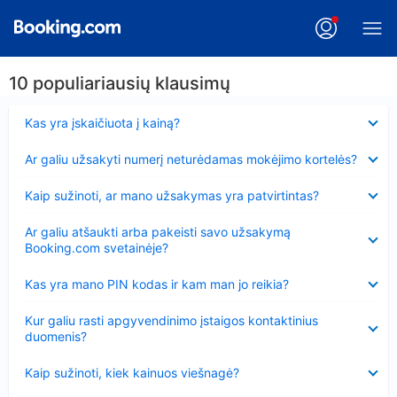
10 populiariausių klausimų
Suglausta
Kas yra įskaičiuota į kainą?
Suglausta
Ar galiu užsakyti numerį neturėdamas mokėjimo kortelės?
Suglausta
Kaip sužinoti, ar mano užsakymas yra patvirtintas?
Suglausta
Ar galiu atšaukti arba pakeisti savo užsakymą
Booking.com svetainėje?
Suglausta
Kas yra mano PIN kodas ir kam man jo reikia?
Suglausta
Kur galiu rasti apgyvendinimo įstaigos kontaktinius
duomenis?
Suglausta
Kaip sužinoti, kiek kainuos viešnagė?