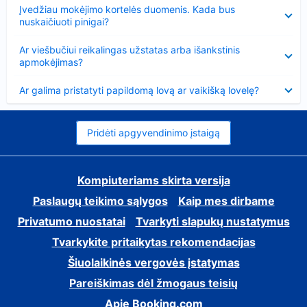
Suglausta
Įvedžiau mokėjimo kortelės duomenis. Kada bus
nuskaičiuoti pinigai?
Suglausta
Ar viešbučiui reikalingas užstatas arba išankstinis
apmokėjimas?
Suglausta
Ar galima pristatyti papildomą lovą ar vaikišką lovelę?
Pridėti apgyvendinimo įstaigą
Kompiuteriams skirta versija
Paslaugų teikimo sąlygos
Kaip mes dirbame
Privatumo nuostatai
Tvarkyti slapukų nustatymus
Tvarkykite pritaikytas rekomendacijas
Šiuolaikinės vergovės įstatymas
Pareiškimas dėl žmogaus teisių
Apie Booking.com