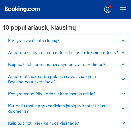
10 populiariausių klausimų
Suglausta
Kas yra įskaičiuota į kainą?
Suglausta
Ar galiu užsakyti numerį neturėdamas mokėjimo kortelės?
Suglausta
Kaip sužinoti, ar mano užsakymas yra patvirtintas?
Suglausta
Ar galiu atšaukti arba pakeisti savo užsakymą
Booking.com svetainėje?
Suglausta
Kas yra mano PIN kodas ir kam man jo reikia?
Suglausta
Kur galiu rasti apgyvendinimo įstaigos kontaktinius
duomenis?
Suglausta
Kaip sužinoti, kiek kainuos viešnagė?