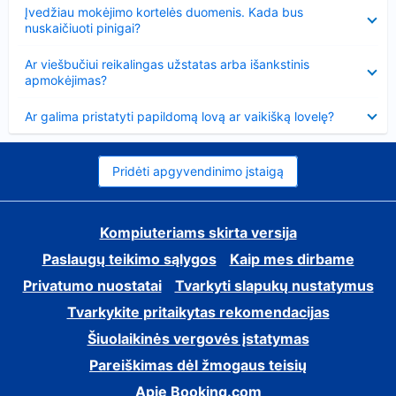
Suglausta
Įvedžiau mokėjimo kortelės duomenis. Kada bus
nuskaičiuoti pinigai?
Suglausta
Ar viešbučiui reikalingas užstatas arba išankstinis
apmokėjimas?
Suglausta
Ar galima pristatyti papildomą lovą ar vaikišką lovelę?
Pridėti apgyvendinimo įstaigą
Kompiuteriams skirta versija
Paslaugų teikimo sąlygos
Kaip mes dirbame
Privatumo nuostatai
Tvarkyti slapukų nustatymus
Tvarkykite pritaikytas rekomendacijas
Šiuolaikinės vergovės įstatymas
Pareiškimas dėl žmogaus teisių
Apie Booking.com