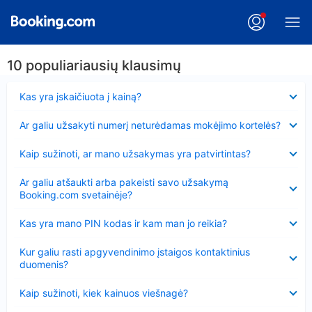
10 populiariausių klausimų
Suglausta
Kas yra įskaičiuota į kainą?
Suglausta
Ar galiu užsakyti numerį neturėdamas mokėjimo kortelės?
Suglausta
Kaip sužinoti, ar mano užsakymas yra patvirtintas?
Suglausta
Ar galiu atšaukti arba pakeisti savo užsakymą
Booking.com svetainėje?
Suglausta
Kas yra mano PIN kodas ir kam man jo reikia?
Suglausta
Kur galiu rasti apgyvendinimo įstaigos kontaktinius
duomenis?
Suglausta
Kaip sužinoti, kiek kainuos viešnagė?