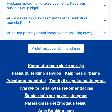
Suglausta
Įvedžiau mokėjimo kortelės duomenis. Kada bus
nuskaičiuoti pinigai?
Suglausta
Ar viešbučiui reikalingas užstatas arba išankstinis
apmokėjimas?
Suglausta
Ar galima pristatyti papildomą lovą ar vaikišką lovelę?
Pridėti apgyvendinimo įstaigą
Kompiuteriams skirta versija
Paslaugų teikimo sąlygos
Kaip mes dirbame
Privatumo nuostatai
Tvarkyti slapukų nustatymus
Tvarkykite pritaikytas rekomendacijas
Šiuolaikinės vergovės įstatymas
Pareiškimas dėl žmogaus teisių
Apie Booking.com