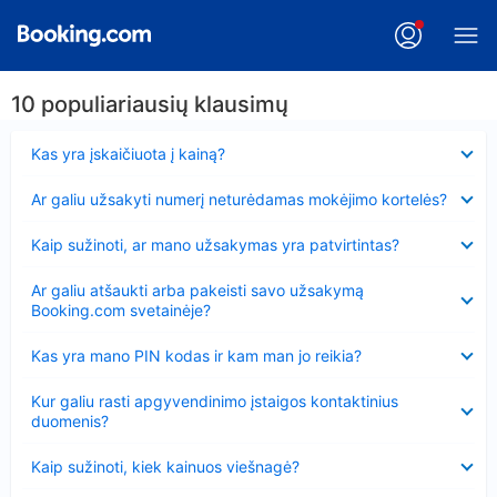
10 populiariausių klausimų
Suglausta
Kas yra įskaičiuota į kainą?
Suglausta
Ar galiu užsakyti numerį neturėdamas mokėjimo kortelės?
Suglausta
Kaip sužinoti, ar mano užsakymas yra patvirtintas?
Suglausta
Ar galiu atšaukti arba pakeisti savo užsakymą
Booking.com svetainėje?
Suglausta
Kas yra mano PIN kodas ir kam man jo reikia?
Suglausta
Kur galiu rasti apgyvendinimo įstaigos kontaktinius
duomenis?
Suglausta
Kaip sužinoti, kiek kainuos viešnagė?