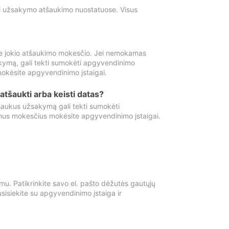
ti užsakymo atšaukimo nuostatuose. Visus
e jokio atšaukimo mokesčio. Jei nemokamas
kymą, gali tekti sumokėti apgyvendinimo
okėsite apgyvendinimo įstaigai.
atšaukti arba keisti datas?
aukus užsakymą gali tekti sumokėti
mus mokesčius mokėsite apgyvendinimo įstaigai.
mu. Patikrinkite savo el. pašto dėžutės gautųjų
usisiekite su apgyvendinimo įstaiga ir