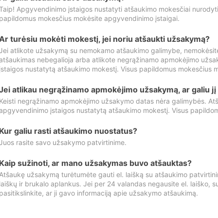
Taip! Apgyvendinimo įstaigos nustatyti atšaukimo mokesčiai nurody
papildomus mokesčius mokėsite apgyvendinimo įstaigai.
Ar turėsiu mokėti mokestį, jei noriu atšaukti užsakymą?
Jei atlikote užsakymą su nemokamo atšaukimo galimybe, nemokėsit
atšaukimas nebegalioja arba atlikote negrąžinamo apmokėjimo užsa
įstaigos nustatytą atšaukimo mokestį. Visus papildomus mokesčius m
Jei atlikau negrąžinamo apmokėjimo užsakymą, ar galiu jį 
Keisti negrąžinamo apmokėjimo užsakymo datas nėra galimybės. Atš
apgyvendinimo įstaigos nustatytą atšaukimo mokestį. Visus papildo
Kur galiu rasti atšaukimo nuostatus?
Juos rasite savo užsakymo patvirtinime.
Kaip sužinoti, ar mano užsakymas buvo atšauktas?
Atšaukę užsakymą turėtumėte gauti el. laišką su atšaukimo patvirtini
laiškų ir brukalo aplankus. Jei per 24 valandas negausite el. laiško, s
pasitikslinkite, ar ji gavo informaciją apie užsakymo atšaukimą.