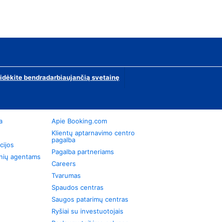
ridėkite bendradarbiaujančią svetainę
a
Apie Booking.com
Klientų aptarnavimo centro
pagalba
cijos
Pagalba partneriams
onių agentams
Careers
Tvarumas
Spaudos centras
Saugos patarimų centras
Ryšiai su investuotojais