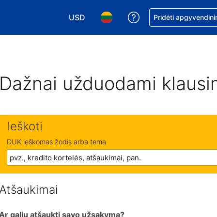
USD
Pagalba dėl užsaky
Pridėti apgyvendini
Pasirinkite valiutą. Jūsų pasirinkta valiu
Pasirinkite kalbą. Jūsų pasirink
Dažnai užduodami klausi
Ieškoti
DUK ieškomas žodis arba tema
Atšaukimai
Ar galiu atšaukti savo užsakymą?