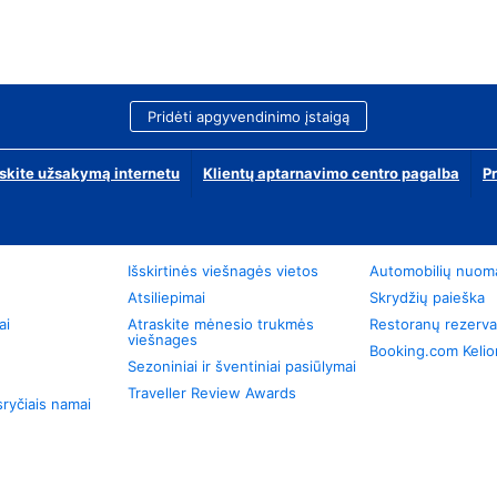
Pridėti apgyvendinimo įstaigą
skite užsakymą internetu
Klientų aptarnavimo centro pagalba
P
Išskirtinės viešnagės vietos
Automobilių nuom
Atsiliepimai
Skrydžių paieška
ai
Atraskite mėnesio trukmės
Restoranų rezerva
viešnages
Booking.com Keli
Sezoniniai ir šventiniai pasiūlymai
Traveller Review Awards
ryčiais namai