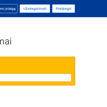
mo
mo įstaigą
Užsiregistruoti
Prisijungti
ta: Jungtinių Valstijų doleris
ta kalba: Lietuvių
mai