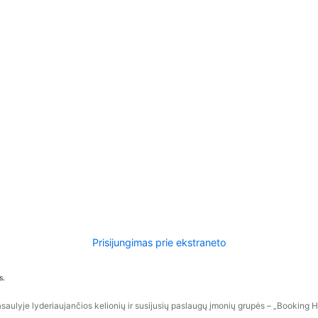
Prisijungimas prie ekstraneto
s.
aulyje lyderiaujančios kelionių ir susijusių paslaugų įmonių grupės – „Booking Hol