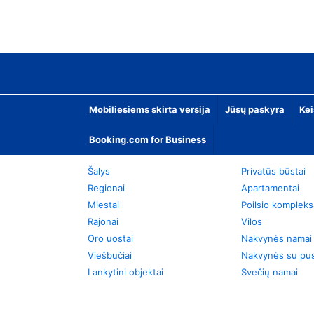
Mobiliesiems skirta versija
Jūsų paskyra
Kei
Booking.com for Business
Šalys
Privatūs būstai
Regionai
Apartamentai
Miestai
Poilsio kompleks
Rajonai
Vilos
Oro uostai
Nakvynės namai
Viešbučiai
Nakvynės su pus
Lankytini objektai
Svečių namai