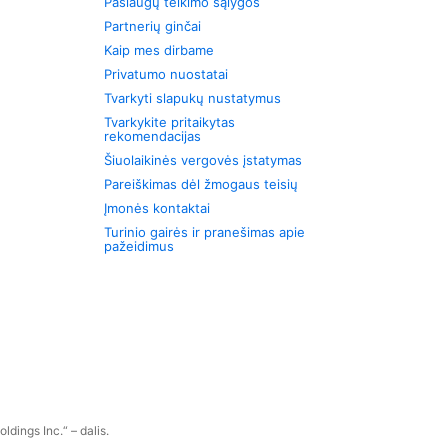
Paslaugų teikimo sąlygos
Partnerių ginčai
Kaip mes dirbame
Privatumo nuostatai
Tvarkyti slapukų nustatymus
Tvarkykite pritaikytas
rekomendacijas
Šiuolaikinės vergovės įstatymas
Pareiškimas dėl žmogaus teisių
Įmonės kontaktai
Turinio gairės ir pranešimas apie
pažeidimus
dings Inc.“ – dalis.