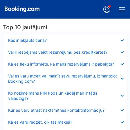
Top 10 jautājumi
Samazināts
Kas ir iekļauts cenā?
Samazināts
Vai ir iespējams veikt rezervējumu bez kredītkartes?
Samazināts
Kā es tieku informēts, ka mans rezervējums ir pabeigts?
Samazināts
Vai es varu atcelt vai mainīt savu rezervējumu, izmantojot
Booking.com?
Samazināts
Ko nozīmē mans PIN kods un kādēļ man ir tāds
vajadzīgs?
Samazināts
Kur es varu atrast naktsmītnes kontaktinformāciju?
Samazināts
Kā es varu redzēt, cik tas maksā?