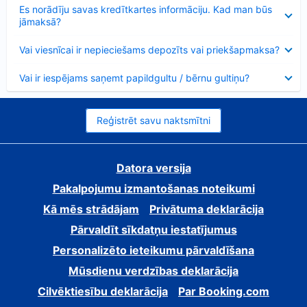
Samazināts
Es norādīju savas kredītkartes informāciju. Kad man būs
jāmaksā?
Samazināts
Vai viesnīcai ir nepieciešams depozīts vai priekšapmaksa?
Samazināts
Vai ir iespējams saņemt papildgultu / bērnu gultiņu?
Reģistrēt savu naktsmītni
Datora versija
Pakalpojumu izmantošanas noteikumi
Kā mēs strādājam
Privātuma deklarācija
Pārvaldīt sīkdatņu iestatījumus
Personalizēto ieteikumu pārvaldīšana
Mūsdienu verdzības deklarācija
Cilvēktiesību deklarācija
Par Booking.com