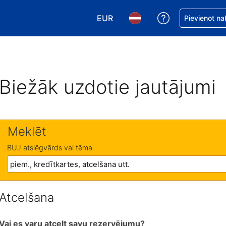
EUR
Saņemiet palīd
Pievienot na
Izvēlēties valūtu. Jūsu pašreizējā 
Izvēlēties valodu. Jūsu pa
Biežāk uzdotie jautājumi
Meklēt
BUJ atslēgvārds vai tēma
Atcelšana
Vai es varu atcelt savu rezervējumu?