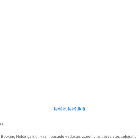
Ienākt Iekštīklā
as.
ooking Holdings Inc., kas ir pasaulē vadošais uzņēmums tiešsaistes ceļojumu 