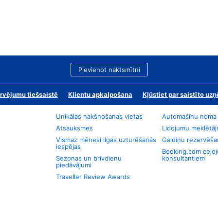
Pievienot naktsmītni
rvējumu tiešsaistē
Klientu apkalpošana
Kļūstiet par saistīto u
Unikālas nakšņošanas vietas
Automašīnu noma
Atsauksmes
Lidojumu meklētāj
Vismaz mēnesi ilgas uzturēšanās
Galdiņu rezervēša
iespējas
Booking.com ceļo
Sezonas un brīvdienu
konsultantiem
piedāvājumi
Traveller Review Awards