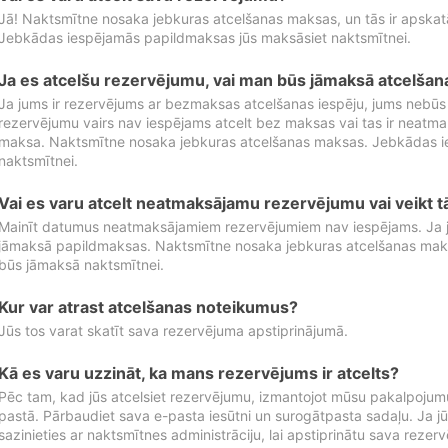
Jā! Naktsmītne nosaka jebkuras atcelšanas maksas, un tās ir apska
Jebkādas iespējamās papildmaksas jūs maksāsiet naktsmītnei.
Ja es atcelšu rezervējumu, vai man būs jāmaksā atcelša
Ja jums ir rezervējums ar bezmaksas atcelšanas iespēju, jums nebūs
rezervējumu vairs nav iespējams atcelt bez maksas vai tas ir neatm
maksa. Naktsmītne nosaka jebkuras atcelšanas maksas. Jebkādas 
naktsmītnei.
Vai es varu atcelt neatmaksājamu rezervējumu vai veikt 
Mainīt datumus neatmaksājamiem rezervējumiem nav iespējams. Ja jūs
jāmaksā papildmaksas. Naktsmītne nosaka jebkuras atcelšanas ma
būs jāmaksā naktsmītnei.
Kur var atrast atcelšanas noteikumus?
Jūs tos varat skatīt sava rezervējuma apstiprinājumā.
Kā es varu uzzināt, ka mans rezervējums ir atcelts?
Pēc tam, kad jūs atcelsiet rezervējumu, izmantojot mūsu pakalpojumu
pastā. Pārbaudiet sava e-pasta iesūtni un surogātpasta sadaļu. Ja j
sazinieties ar naktsmītnes administrāciju, lai apstiprinātu sava rezer