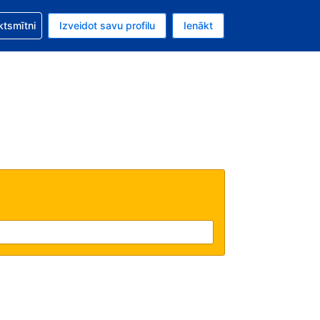
zību saistībā ar savu rezervējumu.
ktsmītni
Izveidot savu profilu
Ienākt
valūta ir Eiro.
šreizējā valoda ir Latviski.