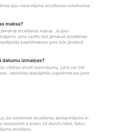
tāmas jūsu rezervējuma atcelšanas noteikumos.
nas maksa?
 jāmaksā atcelšanas maksa. Ja jūsu
aksājams, jums varētu būt jāmaksā atcelšanas
iespējamās papildmaksas jums būs jāmaksā
tā datumu izmaiņas?
 vēlaties atcelt rezervējumu, jums var būt
ksas. Jebkādas iespējamās papildmaksas jums
s, jūs saņemsiet atcelšanas apstiprinājumu e-
ūs nesaņemat e-pastu 24 stundu laikā, lūdzu,
vējuma atcelšanu.