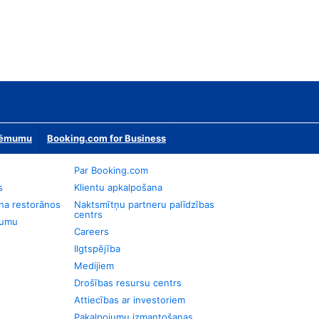
zņēmumu
Booking.com for Business
Par Booking.com
s
Klientu apkalpošana
na restorānos
Naktsmītņu partneru palīdzības
centrs
jumu
Careers
Ilgtspējība
Medijiem
Drošības resursu centrs
Attiecības ar investoriem
Pakalpojumu izmantošanas