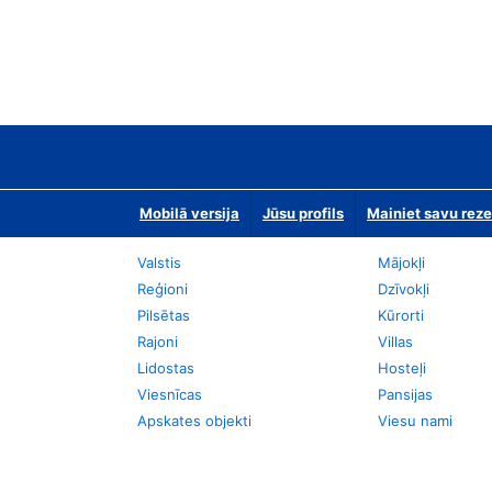
Mobilā versija
Jūsu profils
Mainiet savu reze
Valstis
Mājokļi
Reģioni
Dzīvokļi
Pilsētas
Kūrorti
Rajoni
Villas
Lidostas
Hosteļi
Viesnīcas
Pansijas
Apskates objekti
Viesu nami