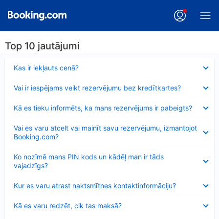
Top 10 jautājumi
Samazināts
Kas ir iekļauts cenā?
Samazināts
Vai ir iespējams veikt rezervējumu bez kredītkartes?
Samazināts
Kā es tieku informēts, ka mans rezervējums ir pabeigts?
Samazināts
Vai es varu atcelt vai mainīt savu rezervējumu, izmantojot
Booking.com?
Samazināts
Ko nozīmē mans PIN kods un kādēļ man ir tāds
vajadzīgs?
Samazināts
Kur es varu atrast naktsmītnes kontaktinformāciju?
Samazināts
Kā es varu redzēt, cik tas maksā?