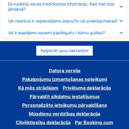
Samazināts
Es norādīju savas kredītkartes informāciju. Kad man būs
jāmaksā?
Samazināts
Vai viesnīcai ir nepieciešams depozīts vai priekšapmaksa?
Samazināts
Vai ir iespējams saņemt papildgultu / bērnu gultiņu?
Reģistrēt savu naktsmītni
Datora versija
Pakalpojumu izmantošanas noteikumi
Kā mēs strādājam
Privātuma deklarācija
Pārvaldīt sīkdatņu iestatījumus
Personalizēto ieteikumu pārvaldīšana
Mūsdienu verdzības deklarācija
Cilvēktiesību deklarācija
Par Booking.com