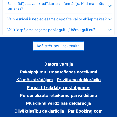
Samazināts
Es norādīju savas kredītkartes informāciju. Kad man būs
jāmaksā?
Samazināts
Vai viesnīcai ir nepieciešams depozīts vai priekšapmaksa?
Samazināts
Vai ir iespējams saņemt papildgultu / bērnu gultiņu?
Reģistrēt savu naktsmītni
Datora versija
Pakalpojumu izmantošanas noteikumi
Kā mēs strādājam
Privātuma deklarācija
Pārvaldīt sīkdatņu iestatījumus
Personalizēto ieteikumu pārvaldīšana
Mūsdienu verdzības deklarācija
Cilvēktiesību deklarācija
Par Booking.com