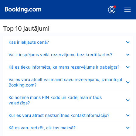
Top 10 jautājumi
Samazināts
Kas ir iekļauts cenā?
Samazināts
Vai ir iespējams veikt rezervējumu bez kredītkartes?
Samazināts
Kā es tieku informēts, ka mans rezervējums ir pabeigts?
Samazināts
Vai es varu atcelt vai mainīt savu rezervējumu, izmantojot
Booking.com?
Samazināts
Ko nozīmē mans PIN kods un kādēļ man ir tāds
vajadzīgs?
Samazināts
Kur es varu atrast naktsmītnes kontaktinformāciju?
Samazināts
Kā es varu redzēt, cik tas maksā?