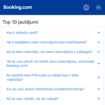
Top 10 jautājumi
Samazināts
Kas ir iekļauts cenā?
Samazināts
Vai ir iespējams veikt rezervējumu bez kredītkartes?
Samazināts
Kā es tieku informēts, ka mans rezervējums ir pabeigts?
Samazināts
Vai es varu atcelt vai mainīt savu rezervējumu, izmantojot
Booking.com?
Samazināts
Ko nozīmē mans PIN kods un kādēļ man ir tāds
vajadzīgs?
Samazināts
Kur es varu atrast naktsmītnes kontaktinformāciju?
Samazināts
Kā es varu redzēt, cik tas maksā?