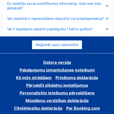
Samazināts
Es norādīju savas kredītkartes informāciju. Kad man būs
jāmaksā?
Samazināts
Vai viesnīcai ir nepieciešams depozīts vai priekšapmaksa?
Samazināts
Vai ir iespējams saņemt papildgultu / bērnu gultiņu?
Reģistrēt savu naktsmītni
Datora versija
Pakalpojumu izmantošanas noteikumi
Kā mēs strādājam
Privātuma deklarācija
Pārvaldīt sīkdatņu iestatījumus
Personalizēto ieteikumu pārvaldīšana
Mūsdienu verdzības deklarācija
Cilvēktiesību deklarācija
Par Booking.com