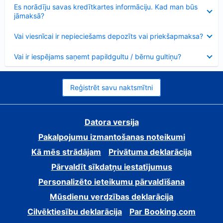
Samazināts
Es norādīju savas kredītkartes informāciju. Kad man būs
jāmaksā?
Samazināts
Vai viesnīcai ir nepieciešams depozīts vai priekšapmaksa?
Samazināts
Vai ir iespējams saņemt papildgultu / bērnu gultiņu?
Reģistrēt savu naktsmītni
Datora versija
Pakalpojumu izmantošanas noteikumi
Kā mēs strādājam
Privātuma deklarācija
Pārvaldīt sīkdatņu iestatījumus
Personalizēto ieteikumu pārvaldīšana
Mūsdienu verdzības deklarācija
Cilvēktiesību deklarācija
Par Booking.com