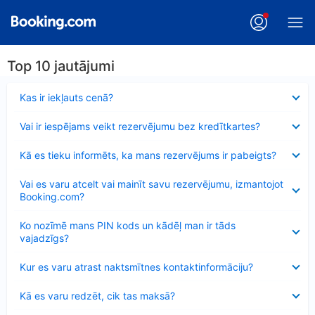
Top 10 jautājumi
Samazināts
Kas ir iekļauts cenā?
Samazināts
Vai ir iespējams veikt rezervējumu bez kredītkartes?
Samazināts
Kā es tieku informēts, ka mans rezervējums ir pabeigts?
Samazināts
Vai es varu atcelt vai mainīt savu rezervējumu, izmantojot
Booking.com?
Samazināts
Ko nozīmē mans PIN kods un kādēļ man ir tāds
vajadzīgs?
Samazināts
Kur es varu atrast naktsmītnes kontaktinformāciju?
Samazināts
Kā es varu redzēt, cik tas maksā?