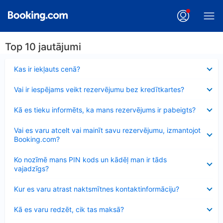
Top 10 jautājumi
Samazināts
Kas ir iekļauts cenā?
Samazināts
Vai ir iespējams veikt rezervējumu bez kredītkartes?
Samazināts
Kā es tieku informēts, ka mans rezervējums ir pabeigts?
Samazināts
Vai es varu atcelt vai mainīt savu rezervējumu, izmantojot
Booking.com?
Samazināts
Ko nozīmē mans PIN kods un kādēļ man ir tāds
vajadzīgs?
Samazināts
Kur es varu atrast naktsmītnes kontaktinformāciju?
Samazināts
Kā es varu redzēt, cik tas maksā?