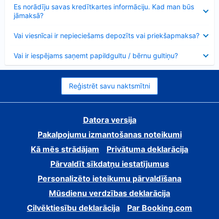
Samazināts
Es norādīju savas kredītkartes informāciju. Kad man būs
jāmaksā?
Samazināts
Vai viesnīcai ir nepieciešams depozīts vai priekšapmaksa?
Samazināts
Vai ir iespējams saņemt papildgultu / bērnu gultiņu?
Reģistrēt savu naktsmītni
Datora versija
Pakalpojumu izmantošanas noteikumi
Kā mēs strādājam
Privātuma deklarācija
Pārvaldīt sīkdatņu iestatījumus
Personalizēto ieteikumu pārvaldīšana
Mūsdienu verdzības deklarācija
Cilvēktiesību deklarācija
Par Booking.com