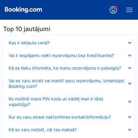
Top 10 jautājumi
Samazināts
Kas ir iekļauts cenā?
Samazināts
Vai ir iespējams veikt rezervējumu bez kredītkartes?
Samazināts
Kā es tieku informēts, ka mans rezervējums ir pabeigts?
Samazināts
Vai es varu atcelt vai mainīt savu rezervējumu, izmantojot
Booking.com?
Samazināts
Ko nozīmē mans PIN kods un kādēļ man ir tāds
vajadzīgs?
Samazināts
Kur es varu atrast naktsmītnes kontaktinformāciju?
Samazināts
Kā es varu redzēt, cik tas maksā?