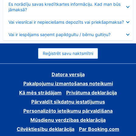
Samazināts
Es norādīju savas kredītkartes informāciju. Kad man būs
jāmaksā?
Samazināts
Vai viesnīcai ir nepieciešams depozīts vai priekšapmaksa?
Samazināts
Vai ir iespējams saņemt papildgultu / bērnu gultiņu?
Reģistrēt savu naktsmītni
Datora versija
Pakalpojumu izmantošanas noteikumi
Kā mēs strādājam
Privātuma deklarācija
Pārvaldīt sīkdatņu iestatījumus
Personalizēto ieteikumu pārvaldīšana
Mūsdienu verdzības deklarācija
Cilvēktiesību deklarācija
Par Booking.com