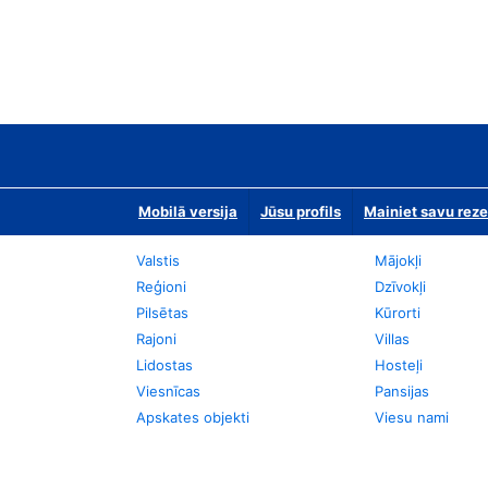
Mobilā versija
Jūsu profils
Mainiet savu reze
Valstis
Mājokļi
Reģioni
Dzīvokļi
Pilsētas
Kūrorti
Rajoni
Villas
Lidostas
Hosteļi
Viesnīcas
Pansijas
Apskates objekti
Viesu nami