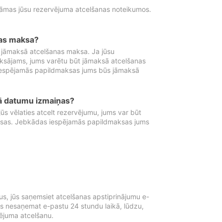
tāmas jūsu rezervējuma atcelšanas noteikumos.
nas maksa?
 jāmaksā atcelšanas maksa. Ja jūsu
aksājams, jums varētu būt jāmaksā atcelšanas
iespējamās papildmaksas jums būs jāmaksā
tā datumu izmaiņas?
 vēlaties atcelt rezervējumu, jums var būt
ksas. Jebkādas iespējamās papildmaksas jums
s, jūs saņemsiet atcelšanas apstiprinājumu e-
ūs nesaņemat e-pastu 24 stundu laikā, lūdzu,
vējuma atcelšanu.