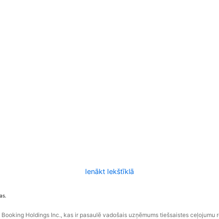
Ienākt Iekštīklā
as.
ooking Holdings Inc., kas ir pasaulē vadošais uzņēmums tiešsaistes ceļojumu 