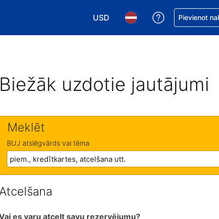
USD
Saņemiet palīd
Pievienot na
Izvēlēties valūtu. Jūsu pašreizējā 
Izvēlēties valodu. Jūsu pa
Biežāk uzdotie jautājumi
Meklēt
BUJ atslēgvārds vai tēma
Atcelšana
Vai es varu atcelt savu rezervējumu?