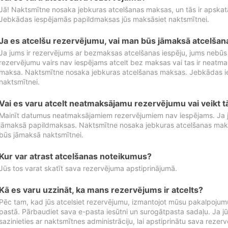
Jā! Naktsmītne nosaka jebkuras atcelšanas maksas, un tās ir apska
Jebkādas iespējamās papildmaksas jūs maksāsiet naktsmītnei.
Ja es atcelšu rezervējumu, vai man būs jāmaksā atcelša
Ja jums ir rezervējums ar bezmaksas atcelšanas iespēju, jums nebūs
rezervējumu vairs nav iespējams atcelt bez maksas vai tas ir neatm
maksa. Naktsmītne nosaka jebkuras atcelšanas maksas. Jebkādas 
naktsmītnei.
Vai es varu atcelt neatmaksājamu rezervējumu vai veikt 
Mainīt datumus neatmaksājamiem rezervējumiem nav iespējams. Ja jūs
jāmaksā papildmaksas. Naktsmītne nosaka jebkuras atcelšanas ma
būs jāmaksā naktsmītnei.
Kur var atrast atcelšanas noteikumus?
Jūs tos varat skatīt sava rezervējuma apstiprinājumā.
Kā es varu uzzināt, ka mans rezervējums ir atcelts?
Pēc tam, kad jūs atcelsiet rezervējumu, izmantojot mūsu pakalpojumu
pastā. Pārbaudiet sava e-pasta iesūtni un surogātpasta sadaļu. Ja j
sazinieties ar naktsmītnes administrāciju, lai apstiprinātu sava rezer