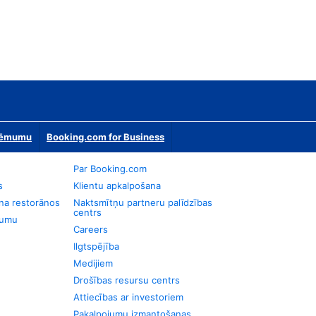
zņēmumu
Booking.com for Business
Par Booking.com
s
Klientu apkalpošana
na restorānos
Naktsmītņu partneru palīdzības
centrs
jumu
Careers
Ilgtspējība
Medijiem
Drošības resursu centrs
Attiecības ar investoriem
Pakalpojumu izmantošanas