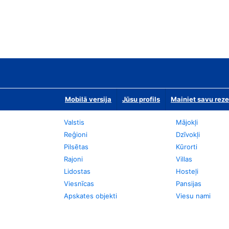
Mobilā versija
Jūsu profils
Mainiet savu reze
Valstis
Mājokļi
Reģioni
Dzīvokļi
Pilsētas
Kūrorti
Rajoni
Villas
Lidostas
Hosteļi
Viesnīcas
Pansijas
Apskates objekti
Viesu nami