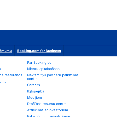
zņēmumu
Booking.com for Business
Par Booking.com
s
Klientu apkalpošana
na restorānos
Naktsmītņu partneru palīdzības
centrs
jumu
Careers
Ilgtspējība
Medijiem
Drošības resursu centrs
Attiecības ar investoriem
Pakalpojumu izmantošanas