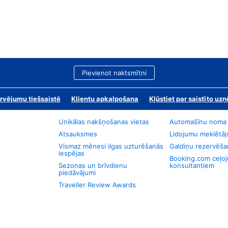
Pievienot naktsmītni
rvējumu tiešsaistē
Klientu apkalpošana
Kļūstiet par saistīto u
Unikālas nakšņošanas vietas
Automašīnu noma
Atsauksmes
Lidojumu meklētāj
Vismaz mēnesi ilgas uzturēšanās
Galdiņu rezervēša
iespējas
Booking.com ceļo
Sezonas un brīvdienu
konsultantiem
piedāvājumi
Traveller Review Awards