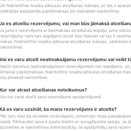
Jā! Naktsmītne nosaka jebkuras atcelšanas maksas, un tās ir apska
Jebkādas iespējamās papildmaksas jūs maksāsiet naktsmītnei.
Ja es atcelšu rezervējumu, vai man būs jāmaksā atcelša
Ja jums ir rezervējums ar bezmaksas atcelšanas iespēju, jums nebūs
rezervējumu vairs nav iespējams atcelt bez maksas vai tas ir neatm
maksa. Naktsmītne nosaka jebkuras atcelšanas maksas. Jebkādas 
naktsmītnei.
Vai es varu atcelt neatmaksājamu rezervējumu vai veikt 
Mainīt datumus neatmaksājamiem rezervējumiem nav iespējams. Ja jūs
jāmaksā papildmaksas. Naktsmītne nosaka jebkuras atcelšanas ma
būs jāmaksā naktsmītnei.
Kur var atrast atcelšanas noteikumus?
Jūs tos varat skatīt sava rezervējuma apstiprinājumā.
Kā es varu uzzināt, ka mans rezervējums ir atcelts?
Pēc tam, kad jūs atcelsiet rezervējumu, izmantojot mūsu pakalpojumu
pastā. Pārbaudiet sava e-pasta iesūtni un surogātpasta sadaļu. Ja j
sazinieties ar naktsmītnes administrāciju, lai apstiprinātu sava rezer