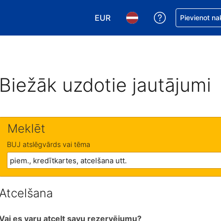
EUR
Saņemiet palīd
Pievienot na
Izvēlēties valūtu. Jūsu pašreizējā 
Izvēlēties valodu. Jūsu pa
Biežāk uzdotie jautājumi
Meklēt
BUJ atslēgvārds vai tēma
Atcelšana
Vai es varu atcelt savu rezervējumu?