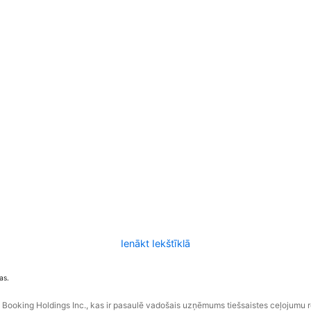
Ienākt Iekštīklā
as.
ooking Holdings Inc., kas ir pasaulē vadošais uzņēmums tiešsaistes ceļojumu 