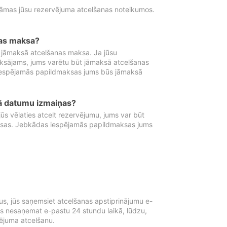
tāmas jūsu rezervējuma atcelšanas noteikumos.
nas maksa?
 jāmaksā atcelšanas maksa. Ja jūsu
aksājams, jums varētu būt jāmaksā atcelšanas
iespējamās papildmaksas jums būs jāmaksā
tā datumu izmaiņas?
 vēlaties atcelt rezervējumu, jums var būt
ksas. Jebkādas iespējamās papildmaksas jums
s, jūs saņemsiet atcelšanas apstiprinājumu e-
ūs nesaņemat e-pastu 24 stundu laikā, lūdzu,
vējuma atcelšanu.