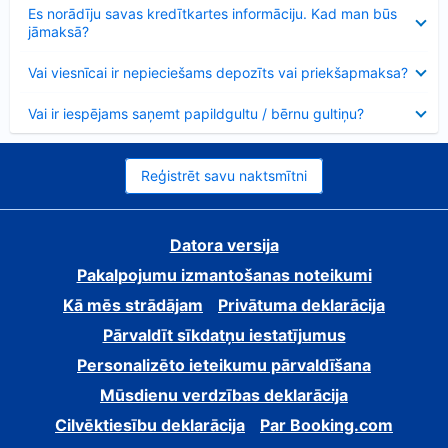
Samazināts
Es norādīju savas kredītkartes informāciju. Kad man būs
jāmaksā?
Samazināts
Vai viesnīcai ir nepieciešams depozīts vai priekšapmaksa?
Samazināts
Vai ir iespējams saņemt papildgultu / bērnu gultiņu?
Reģistrēt savu naktsmītni
Datora versija
Pakalpojumu izmantošanas noteikumi
Kā mēs strādājam
Privātuma deklarācija
Pārvaldīt sīkdatņu iestatījumus
Personalizēto ieteikumu pārvaldīšana
Mūsdienu verdzības deklarācija
Cilvēktiesību deklarācija
Par Booking.com