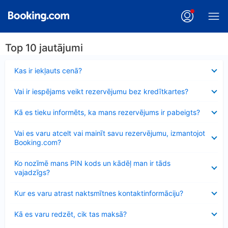
Top 10 jautājumi
Samazināts
Kas ir iekļauts cenā?
Samazināts
Vai ir iespējams veikt rezervējumu bez kredītkartes?
Samazināts
Kā es tieku informēts, ka mans rezervējums ir pabeigts?
Samazināts
Vai es varu atcelt vai mainīt savu rezervējumu, izmantojot
Booking.com?
Samazināts
Ko nozīmē mans PIN kods un kādēļ man ir tāds
vajadzīgs?
Samazināts
Kur es varu atrast naktsmītnes kontaktinformāciju?
Samazināts
Kā es varu redzēt, cik tas maksā?