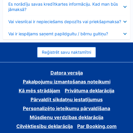
Samazināts
Es norādīju savas kredītkartes informāciju. Kad man būs
jāmaksā?
Samazināts
Vai viesnīcai ir nepieciešams depozīts vai priekšapmaksa?
Samazināts
Vai ir iespējams saņemt papildgultu / bērnu gultiņu?
Reģistrēt savu naktsmītni
Datora versija
Pakalpojumu izmantošanas noteikumi
Kā mēs strādājam
Privātuma deklarācija
Pārvaldīt sīkdatņu iestatījumus
Personalizēto ieteikumu pārvaldīšana
Mūsdienu verdzības deklarācija
Cilvēktiesību deklarācija
Par Booking.com