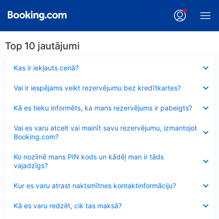
Top 10 jautājumi
Samazināts
Kas ir iekļauts cenā?
Samazināts
Vai ir iespējams veikt rezervējumu bez kredītkartes?
Samazināts
Kā es tieku informēts, ka mans rezervējums ir pabeigts?
Samazināts
Vai es varu atcelt vai mainīt savu rezervējumu, izmantojot
Booking.com?
Samazināts
Ko nozīmē mans PIN kods un kādēļ man ir tāds
vajadzīgs?
Samazināts
Kur es varu atrast naktsmītnes kontaktinformāciju?
Samazināts
Kā es varu redzēt, cik tas maksā?