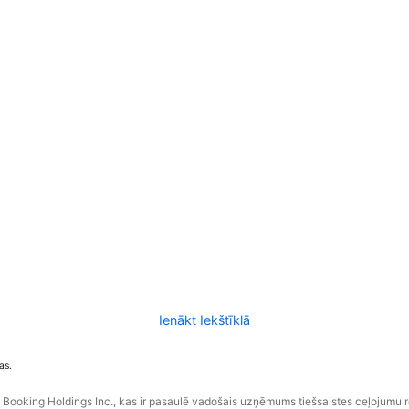
Ienākt Iekštīklā
as.
ooking Holdings Inc., kas ir pasaulē vadošais uzņēmums tiešsaistes ceļojumu 