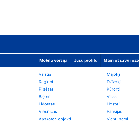
Mobilā versija
Jūsu profils
Mainiet savu reze
Valstis
Mājokļi
Reģioni
Dzīvokļi
Pilsētas
Kūrorti
Rajoni
Villas
Lidostas
Hosteļi
Viesnīcas
Pansijas
Apskates objekti
Viesu nami