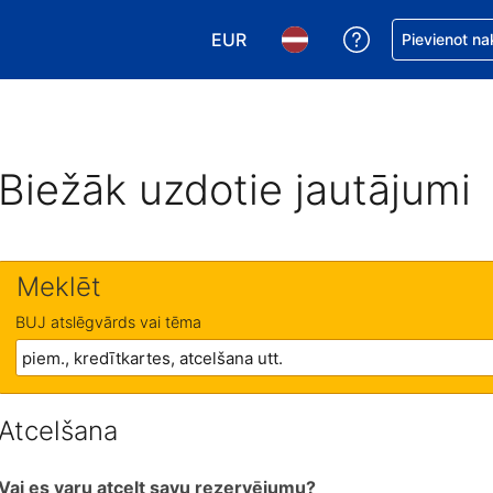
EUR
Saņemiet palīd
Pievienot na
Izvēlēties valūtu. Jūsu pašreizējā 
Izvēlēties valodu. Jūsu pa
Biežāk uzdotie jautājumi
Meklēt
BUJ atslēgvārds vai tēma
Atcelšana
Vai es varu atcelt savu rezervējumu?