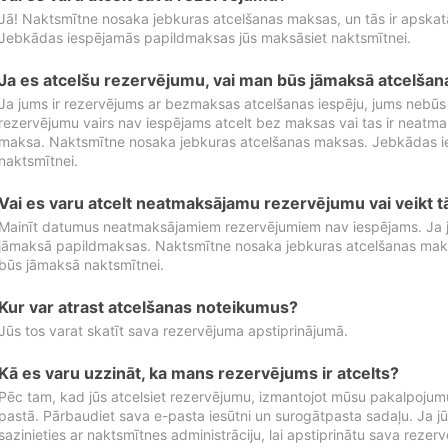
Jā! Naktsmītne nosaka jebkuras atcelšanas maksas, un tās ir apska
Jebkādas iespējamās papildmaksas jūs maksāsiet naktsmītnei.
Ja es atcelšu rezervējumu, vai man būs jāmaksā atcelša
Ja jums ir rezervējums ar bezmaksas atcelšanas iespēju, jums nebūs
rezervējumu vairs nav iespējams atcelt bez maksas vai tas ir neatm
maksa. Naktsmītne nosaka jebkuras atcelšanas maksas. Jebkādas 
naktsmītnei.
Vai es varu atcelt neatmaksājamu rezervējumu vai veikt 
Mainīt datumus neatmaksājamiem rezervējumiem nav iespējams. Ja jūs
jāmaksā papildmaksas. Naktsmītne nosaka jebkuras atcelšanas ma
būs jāmaksā naktsmītnei.
Kur var atrast atcelšanas noteikumus?
Jūs tos varat skatīt sava rezervējuma apstiprinājumā.
Kā es varu uzzināt, ka mans rezervējums ir atcelts?
Pēc tam, kad jūs atcelsiet rezervējumu, izmantojot mūsu pakalpojumu
pastā. Pārbaudiet sava e-pasta iesūtni un surogātpasta sadaļu. Ja j
sazinieties ar naktsmītnes administrāciju, lai apstiprinātu sava rezer