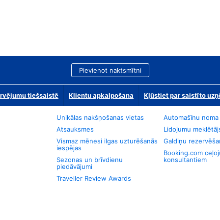
Pievienot naktsmītni
rvējumu tiešsaistē
Klientu apkalpošana
Kļūstiet par saistīto u
Unikālas nakšņošanas vietas
Automašīnu noma
Atsauksmes
Lidojumu meklētāj
Vismaz mēnesi ilgas uzturēšanās
Galdiņu rezervēša
iespējas
Booking.com ceļo
Sezonas un brīvdienu
konsultantiem
piedāvājumi
Traveller Review Awards