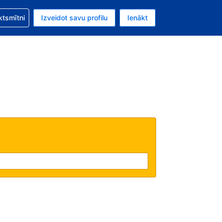
zību saistībā ar savu rezervējumu.
ktsmītni
Izveidot savu profilu
Ienākt
valūta ir Eiro.
šreizējā valoda ir Latviski.