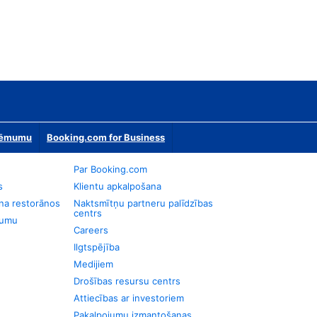
zņēmumu
Booking.com for Business
Par Booking.com
s
Klientu apkalpošana
na restorānos
Naktsmītņu partneru palīdzības
centrs
jumu
Careers
Ilgtspējība
Medijiem
Drošības resursu centrs
Attiecības ar investoriem
Pakalpojumu izmantošanas