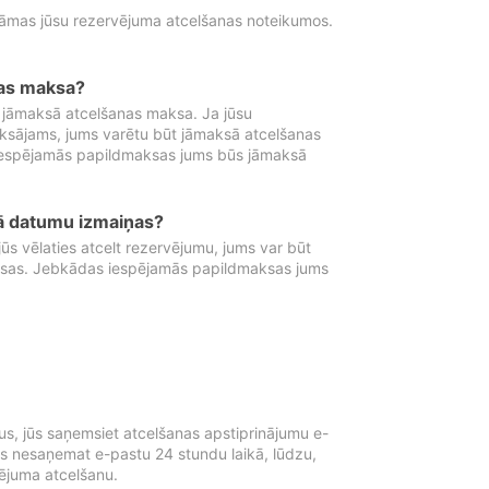
tāmas jūsu rezervējuma atcelšanas noteikumos.
nas maksa?
 jāmaksā atcelšanas maksa. Ja jūsu
aksājams, jums varētu būt jāmaksā atcelšanas
iespējamās papildmaksas jums būs jāmaksā
tā datumu izmaiņas?
 vēlaties atcelt rezervējumu, jums var būt
ksas. Jebkādas iespējamās papildmaksas jums
s, jūs saņemsiet atcelšanas apstiprinājumu e-
ūs nesaņemat e-pastu 24 stundu laikā, lūdzu,
vējuma atcelšanu.