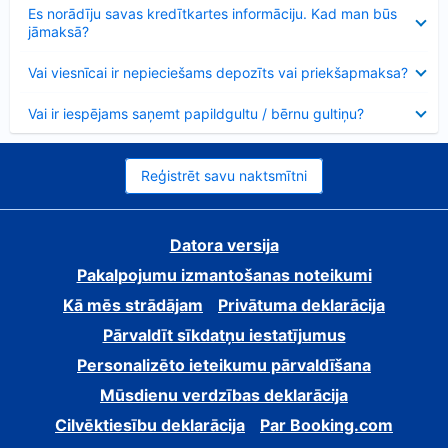
Samazināts
Es norādīju savas kredītkartes informāciju. Kad man būs
jāmaksā?
Samazināts
Vai viesnīcai ir nepieciešams depozīts vai priekšapmaksa?
Samazināts
Vai ir iespējams saņemt papildgultu / bērnu gultiņu?
Reģistrēt savu naktsmītni
Datora versija
Pakalpojumu izmantošanas noteikumi
Kā mēs strādājam
Privātuma deklarācija
Pārvaldīt sīkdatņu iestatījumus
Personalizēto ieteikumu pārvaldīšana
Mūsdienu verdzības deklarācija
Cilvēktiesību deklarācija
Par Booking.com