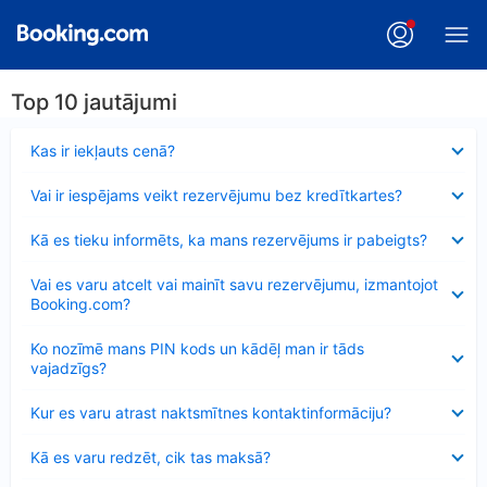
Top 10 jautājumi
Samazināts
Kas ir iekļauts cenā?
Samazināts
Vai ir iespējams veikt rezervējumu bez kredītkartes?
Samazināts
Kā es tieku informēts, ka mans rezervējums ir pabeigts?
Samazināts
Vai es varu atcelt vai mainīt savu rezervējumu, izmantojot
Booking.com?
Samazināts
Ko nozīmē mans PIN kods un kādēļ man ir tāds
vajadzīgs?
Samazināts
Kur es varu atrast naktsmītnes kontaktinformāciju?
Samazināts
Kā es varu redzēt, cik tas maksā?