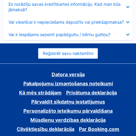
Samazināts
Es norādīju savas kredītkartes informāciju. Kad man būs
jāmaksā?
Samazināts
Vai viesnīcai ir nepieciešams depozīts vai priekšapmaksa?
Samazināts
Vai ir iespējams saņemt papildgultu / bērnu gultiņu?
Reģistrēt savu naktsmītni
Datora versija
Pakalpojumu izmantošanas noteikumi
Kā mēs strādājam
Privātuma deklarācija
Pārvaldīt sīkdatņu iestatījumus
Personalizēto ieteikumu pārvaldīšana
Mūsdienu verdzības deklarācija
Cilvēktiesību deklarācija
Par Booking.com