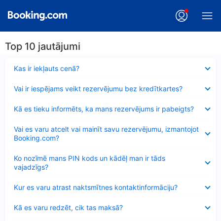
Top 10 jautājumi
Samazināts
Kas ir iekļauts cenā?
Samazināts
Vai ir iespējams veikt rezervējumu bez kredītkartes?
Samazināts
Kā es tieku informēts, ka mans rezervējums ir pabeigts?
Samazināts
Vai es varu atcelt vai mainīt savu rezervējumu, izmantojot
Booking.com?
Samazināts
Ko nozīmē mans PIN kods un kādēļ man ir tāds
vajadzīgs?
Samazināts
Kur es varu atrast naktsmītnes kontaktinformāciju?
Samazināts
Kā es varu redzēt, cik tas maksā?