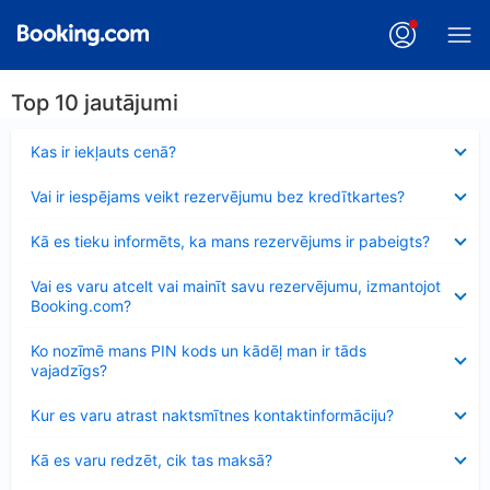
Top 10 jautājumi
Samazināts
Kas ir iekļauts cenā?
Samazināts
Vai ir iespējams veikt rezervējumu bez kredītkartes?
Samazināts
Kā es tieku informēts, ka mans rezervējums ir pabeigts?
Samazināts
Vai es varu atcelt vai mainīt savu rezervējumu, izmantojot
Booking.com?
Samazināts
Ko nozīmē mans PIN kods un kādēļ man ir tāds
vajadzīgs?
Samazināts
Kur es varu atrast naktsmītnes kontaktinformāciju?
Samazināts
Kā es varu redzēt, cik tas maksā?