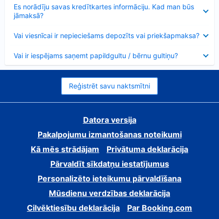
Samazināts
Es norādīju savas kredītkartes informāciju. Kad man būs
jāmaksā?
Samazināts
Vai viesnīcai ir nepieciešams depozīts vai priekšapmaksa?
Samazināts
Vai ir iespējams saņemt papildgultu / bērnu gultiņu?
Reģistrēt savu naktsmītni
Datora versija
Pakalpojumu izmantošanas noteikumi
Kā mēs strādājam
Privātuma deklarācija
Pārvaldīt sīkdatņu iestatījumus
Personalizēto ieteikumu pārvaldīšana
Mūsdienu verdzības deklarācija
Cilvēktiesību deklarācija
Par Booking.com