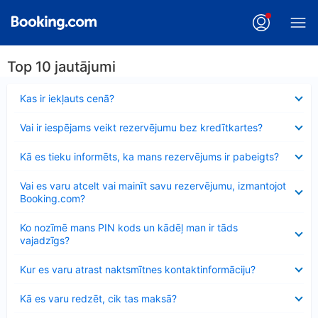
Top 10 jautājumi
Samazināts
Kas ir iekļauts cenā?
Samazināts
Vai ir iespējams veikt rezervējumu bez kredītkartes?
Samazināts
Kā es tieku informēts, ka mans rezervējums ir pabeigts?
Samazināts
Vai es varu atcelt vai mainīt savu rezervējumu, izmantojot
Booking.com?
Samazināts
Ko nozīmē mans PIN kods un kādēļ man ir tāds
vajadzīgs?
Samazināts
Kur es varu atrast naktsmītnes kontaktinformāciju?
Samazināts
Kā es varu redzēt, cik tas maksā?