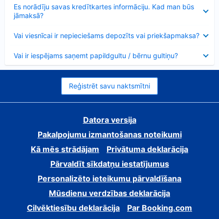
Samazināts
Es norādīju savas kredītkartes informāciju. Kad man būs
jāmaksā?
Samazināts
Vai viesnīcai ir nepieciešams depozīts vai priekšapmaksa?
Samazināts
Vai ir iespējams saņemt papildgultu / bērnu gultiņu?
Reģistrēt savu naktsmītni
Datora versija
Pakalpojumu izmantošanas noteikumi
Kā mēs strādājam
Privātuma deklarācija
Pārvaldīt sīkdatņu iestatījumus
Personalizēto ieteikumu pārvaldīšana
Mūsdienu verdzības deklarācija
Cilvēktiesību deklarācija
Par Booking.com