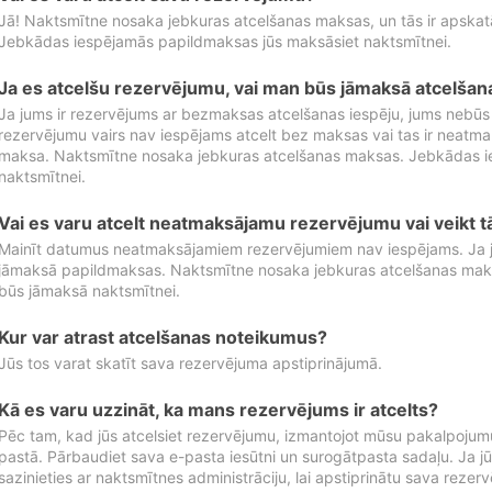
Jā! Naktsmītne nosaka jebkuras atcelšanas maksas, un tās ir apska
Jebkādas iespējamās papildmaksas jūs maksāsiet naktsmītnei.
Ja es atcelšu rezervējumu, vai man būs jāmaksā atcelša
Ja jums ir rezervējums ar bezmaksas atcelšanas iespēju, jums nebūs
rezervējumu vairs nav iespējams atcelt bez maksas vai tas ir neatm
maksa. Naktsmītne nosaka jebkuras atcelšanas maksas. Jebkādas 
naktsmītnei.
Vai es varu atcelt neatmaksājamu rezervējumu vai veikt 
Mainīt datumus neatmaksājamiem rezervējumiem nav iespējams. Ja jūs
jāmaksā papildmaksas. Naktsmītne nosaka jebkuras atcelšanas ma
būs jāmaksā naktsmītnei.
Kur var atrast atcelšanas noteikumus?
Jūs tos varat skatīt sava rezervējuma apstiprinājumā.
Kā es varu uzzināt, ka mans rezervējums ir atcelts?
Pēc tam, kad jūs atcelsiet rezervējumu, izmantojot mūsu pakalpojumu
pastā. Pārbaudiet sava e-pasta iesūtni un surogātpasta sadaļu. Ja j
sazinieties ar naktsmītnes administrāciju, lai apstiprinātu sava rezer