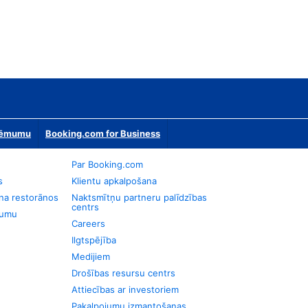
zņēmumu
Booking.com for Business
Par Booking.com
s
Klientu apkalpošana
na restorānos
Naktsmītņu partneru palīdzības
centrs
jumu
Careers
Ilgtspējība
Medijiem
Drošības resursu centrs
Attiecības ar investoriem
Pakalpojumu izmantošanas