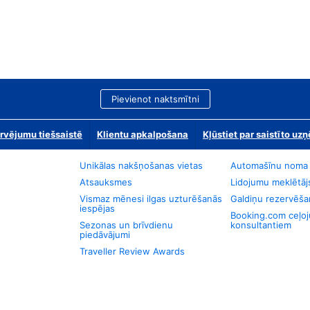
Pievienot naktsmītni
rvējumu tiešsaistē
Klientu apkalpošana
Kļūstiet par saistīto u
Unikālas nakšņošanas vietas
Automašīnu noma
Atsauksmes
Lidojumu meklētāj
Vismaz mēnesi ilgas uzturēšanās
Galdiņu rezervēša
iespējas
Booking.com ceļo
Sezonas un brīvdienu
konsultantiem
piedāvājumi
Traveller Review Awards