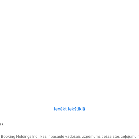
Ienākt Iekštīklā
as.
ooking Holdings Inc., kas ir pasaulē vadošais uzņēmums tiešsaistes ceļojumu 