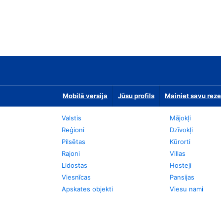
Mobilā versija
Jūsu profils
Mainiet savu reze
Valstis
Mājokļi
Reģioni
Dzīvokļi
Pilsētas
Kūrorti
Rajoni
Villas
Lidostas
Hosteļi
Viesnīcas
Pansijas
Apskates objekti
Viesu nami