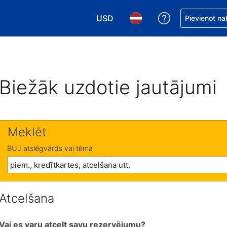
USD
Saņemiet palīd
Pievienot na
Izvēlēties valūtu. Jūsu pašreizējā 
Izvēlēties valodu. Jūsu pa
Biežāk uzdotie jautājumi
Meklēt
BUJ atslēgvārds vai tēma
Atcelšana
Vai es varu atcelt savu rezervējumu?