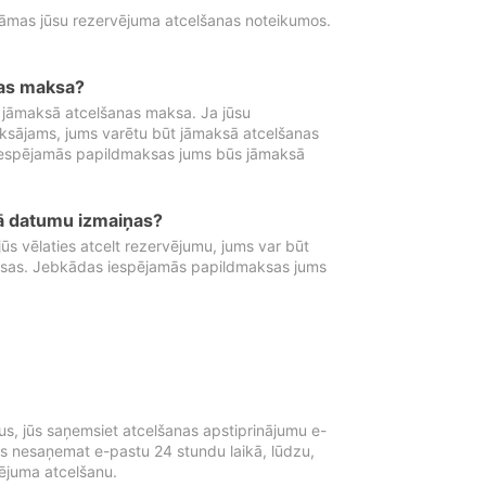
tāmas jūsu rezervējuma atcelšanas noteikumos.
nas maksa?
 jāmaksā atcelšanas maksa. Ja jūsu
aksājams, jums varētu būt jāmaksā atcelšanas
iespējamās papildmaksas jums būs jāmaksā
tā datumu izmaiņas?
 vēlaties atcelt rezervējumu, jums var būt
ksas. Jebkādas iespējamās papildmaksas jums
s, jūs saņemsiet atcelšanas apstiprinājumu e-
ūs nesaņemat e-pastu 24 stundu laikā, lūdzu,
vējuma atcelšanu.