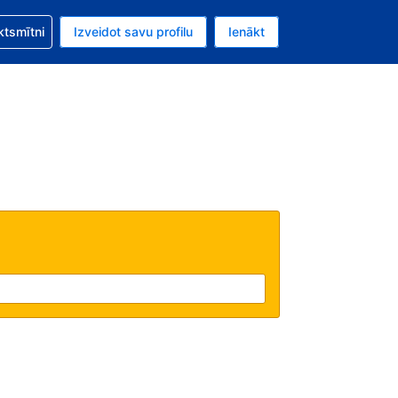
zību saistībā ar savu rezervējumu.
ktsmītni
Izveidot savu profilu
Ienākt
valūta ir ASV dolārs.
šreizējā valoda ir Latviski.