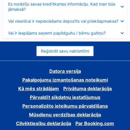
Samazināts
Es norādīju savas kredītkartes informāciju. Kad man būs
jāmaksā?
Samazināts
Vai viesnīcai ir nepieciešams depozīts vai priekšapmaksa?
Samazināts
Vai ir iespējams saņemt papildgultu / bērnu gultiņu?
Reģistrēt savu naktsmītni
Datora versija
Pakalpojumu izmantošanas noteikumi
Kā mēs strādājam
Privātuma deklarācija
Pārvaldīt sīkdatņu iestatījumus
Personalizēto ieteikumu pārvaldīšana
Mūsdienu verdzības deklarācija
Cilvēktiesību deklarācija
Par Booking.com