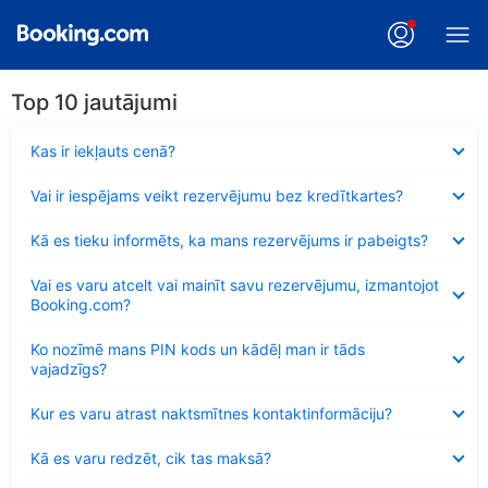
Top 10 jautājumi
Samazināts
Kas ir iekļauts cenā?
Samazināts
Vai ir iespējams veikt rezervējumu bez kredītkartes?
Samazināts
Kā es tieku informēts, ka mans rezervējums ir pabeigts?
Samazināts
Vai es varu atcelt vai mainīt savu rezervējumu, izmantojot
Booking.com?
Samazināts
Ko nozīmē mans PIN kods un kādēļ man ir tāds
vajadzīgs?
Samazināts
Kur es varu atrast naktsmītnes kontaktinformāciju?
Samazināts
Kā es varu redzēt, cik tas maksā?