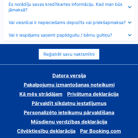
Samazināts
Es norādīju savas kredītkartes informāciju. Kad man būs
jāmaksā?
Samazināts
Vai viesnīcai ir nepieciešams depozīts vai priekšapmaksa?
Samazināts
Vai ir iespējams saņemt papildgultu / bērnu gultiņu?
Reģistrēt savu naktsmītni
Datora versija
Pakalpojumu izmantošanas noteikumi
Kā mēs strādājam
Privātuma deklarācija
Pārvaldīt sīkdatņu iestatījumus
Personalizēto ieteikumu pārvaldīšana
Mūsdienu verdzības deklarācija
Cilvēktiesību deklarācija
Par Booking.com