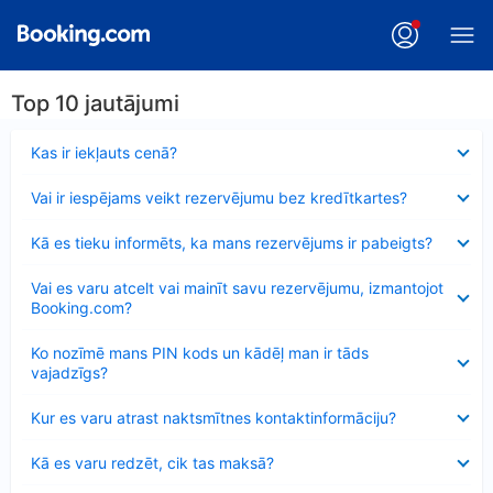
Top 10 jautājumi
Samazināts
Kas ir iekļauts cenā?
Samazināts
Vai ir iespējams veikt rezervējumu bez kredītkartes?
Samazināts
Kā es tieku informēts, ka mans rezervējums ir pabeigts?
Samazināts
Vai es varu atcelt vai mainīt savu rezervējumu, izmantojot
Booking.com?
Samazināts
Ko nozīmē mans PIN kods un kādēļ man ir tāds
vajadzīgs?
Samazināts
Kur es varu atrast naktsmītnes kontaktinformāciju?
Samazināts
Kā es varu redzēt, cik tas maksā?