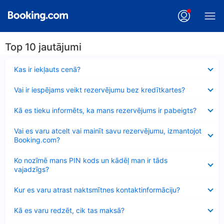
Top 10 jautājumi
Samazināts
Kas ir iekļauts cenā?
Samazināts
Vai ir iespējams veikt rezervējumu bez kredītkartes?
Samazināts
Kā es tieku informēts, ka mans rezervējums ir pabeigts?
Samazināts
Vai es varu atcelt vai mainīt savu rezervējumu, izmantojot
Booking.com?
Samazināts
Ko nozīmē mans PIN kods un kādēļ man ir tāds
vajadzīgs?
Samazināts
Kur es varu atrast naktsmītnes kontaktinformāciju?
Samazināts
Kā es varu redzēt, cik tas maksā?