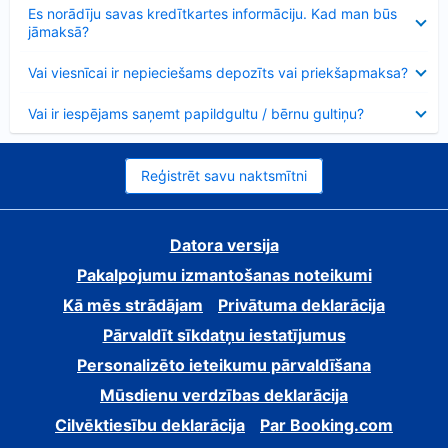
Samazināts
Es norādīju savas kredītkartes informāciju. Kad man būs
jāmaksā?
Samazināts
Vai viesnīcai ir nepieciešams depozīts vai priekšapmaksa?
Samazināts
Vai ir iespējams saņemt papildgultu / bērnu gultiņu?
Reģistrēt savu naktsmītni
Datora versija
Pakalpojumu izmantošanas noteikumi
Kā mēs strādājam
Privātuma deklarācija
Pārvaldīt sīkdatņu iestatījumus
Personalizēto ieteikumu pārvaldīšana
Mūsdienu verdzības deklarācija
Cilvēktiesību deklarācija
Par Booking.com