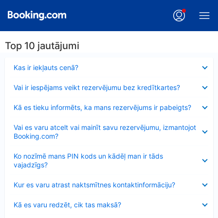
Top 10 jautājumi
Samazināts
Kas ir iekļauts cenā?
Samazināts
Vai ir iespējams veikt rezervējumu bez kredītkartes?
Samazināts
Kā es tieku informēts, ka mans rezervējums ir pabeigts?
Samazināts
Vai es varu atcelt vai mainīt savu rezervējumu, izmantojot
Booking.com?
Samazināts
Ko nozīmē mans PIN kods un kādēļ man ir tāds
vajadzīgs?
Samazināts
Kur es varu atrast naktsmītnes kontaktinformāciju?
Samazināts
Kā es varu redzēt, cik tas maksā?