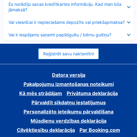
Samazināts
Es norādīju savas kredītkartes informāciju. Kad man būs
jāmaksā?
Samazināts
Vai viesnīcai ir nepieciešams depozīts vai priekšapmaksa?
Samazināts
Vai ir iespējams saņemt papildgultu / bērnu gultiņu?
Reģistrēt savu naktsmītni
Datora versija
Pakalpojumu izmantošanas noteikumi
Kā mēs strādājam
Privātuma deklarācija
Pārvaldīt sīkdatņu iestatījumus
Personalizēto ieteikumu pārvaldīšana
Mūsdienu verdzības deklarācija
Cilvēktiesību deklarācija
Par Booking.com