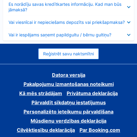
Samazināts
Es norādīju savas kredītkartes informāciju. Kad man būs
jāmaksā?
Samazināts
Vai viesnīcai ir nepieciešams depozīts vai priekšapmaksa?
Samazināts
Vai ir iespējams saņemt papildgultu / bērnu gultiņu?
Reģistrēt savu naktsmītni
Datora versija
Pakalpojumu izmantošanas noteikumi
Kā mēs strādājam
Privātuma deklarācija
Pārvaldīt sīkdatņu iestatījumus
Personalizēto ieteikumu pārvaldīšana
Mūsdienu verdzības deklarācija
Cilvēktiesību deklarācija
Par Booking.com