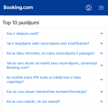
Top 10 jautājumi
Samazināts
Kas ir iekļauts cenā?
Samazināts
Vai ir iespējams veikt rezervējumu bez kredītkartes?
Samazināts
Kā es tieku informēts, ka mans rezervējums ir pabeigts?
Samazināts
Vai es varu atcelt vai mainīt savu rezervējumu, izmantojot
Booking.com?
Samazināts
Ko nozīmē mans PIN kods un kādēļ man ir tāds
vajadzīgs?
Samazināts
Kur es varu atrast naktsmītnes kontaktinformāciju?
Samazināts
Kā es varu redzēt, cik tas maksā?