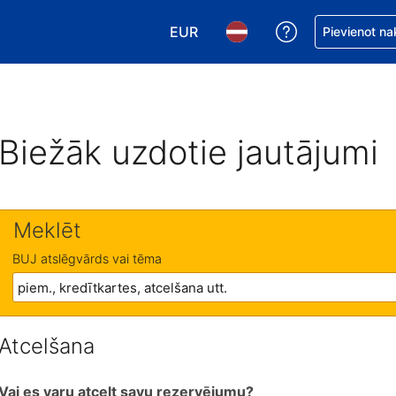
EUR
Saņemiet palīd
Pievienot na
Izvēlēties valūtu. Jūsu pašreizējā 
Izvēlēties valodu. Jūsu pa
Biežāk uzdotie jautājumi
Meklēt
BUJ atslēgvārds vai tēma
Atcelšana
Vai es varu atcelt savu rezervējumu?