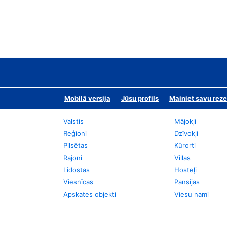
Mobilā versija
Jūsu profils
Mainiet savu reze
Valstis
Mājokļi
Reģioni
Dzīvokļi
Pilsētas
Kūrorti
Rajoni
Villas
Lidostas
Hosteļi
Viesnīcas
Pansijas
Apskates objekti
Viesu nami