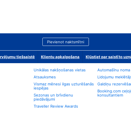
Pievienot naktsmītni
rvējumu tiešsaistē
Klientu apkalpošana
Kļūstiet par saistīto u
Unikālas nakšņošanas vietas
Automašīnu noma
Atsauksmes
Lidojumu meklētāj
Vismaz mēnesi ilgas uzturēšanās
Galdiņu rezervēša
iespējas
Booking.com ceļo
Sezonas un brīvdienu
konsultantiem
piedāvājumi
Traveller Review Awards