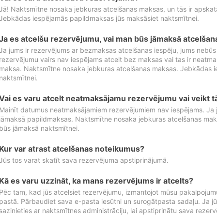
Jā! Naktsmītne nosaka jebkuras atcelšanas maksas, un tās ir apska
Jebkādas iespējamās papildmaksas jūs maksāsiet naktsmītnei.
Ja es atcelšu rezervējumu, vai man būs jāmaksā atcelša
Ja jums ir rezervējums ar bezmaksas atcelšanas iespēju, jums nebūs
rezervējumu vairs nav iespējams atcelt bez maksas vai tas ir neatm
maksa. Naktsmītne nosaka jebkuras atcelšanas maksas. Jebkādas 
naktsmītnei.
Vai es varu atcelt neatmaksājamu rezervējumu vai veikt 
Mainīt datumus neatmaksājamiem rezervējumiem nav iespējams. Ja jūs
jāmaksā papildmaksas. Naktsmītne nosaka jebkuras atcelšanas ma
būs jāmaksā naktsmītnei.
Kur var atrast atcelšanas noteikumus?
Jūs tos varat skatīt sava rezervējuma apstiprinājumā.
Kā es varu uzzināt, ka mans rezervējums ir atcelts?
Pēc tam, kad jūs atcelsiet rezervējumu, izmantojot mūsu pakalpojumu
pastā. Pārbaudiet sava e-pasta iesūtni un surogātpasta sadaļu. Ja j
sazinieties ar naktsmītnes administrāciju, lai apstiprinātu sava rezer