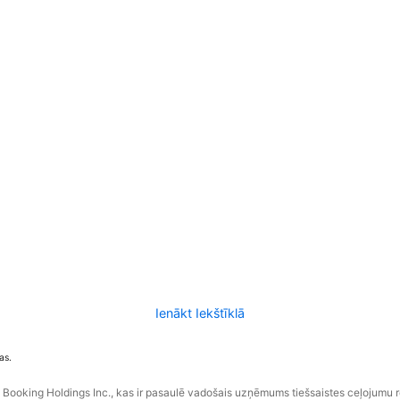
Ienākt Iekštīklā
as.
ooking Holdings Inc., kas ir pasaulē vadošais uzņēmums tiešsaistes ceļojumu 