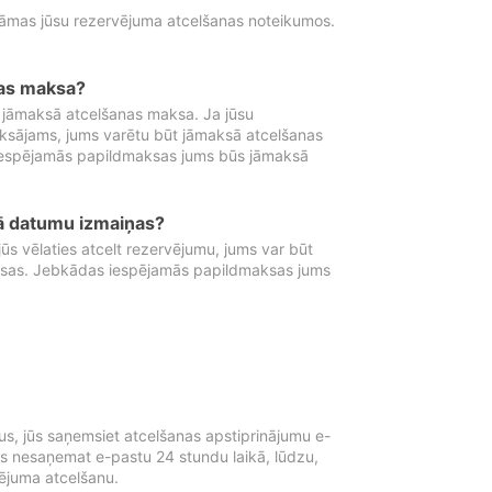
tāmas jūsu rezervējuma atcelšanas noteikumos.
nas maksa?
 jāmaksā atcelšanas maksa. Ja jūsu
aksājams, jums varētu būt jāmaksā atcelšanas
iespējamās papildmaksas jums būs jāmaksā
tā datumu izmaiņas?
 vēlaties atcelt rezervējumu, jums var būt
ksas. Jebkādas iespējamās papildmaksas jums
s, jūs saņemsiet atcelšanas apstiprinājumu e-
ūs nesaņemat e-pastu 24 stundu laikā, lūdzu,
vējuma atcelšanu.