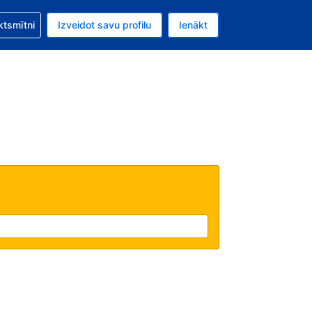
zību saistībā ar savu rezervējumu.
ktsmītni
Izveidot savu profilu
Ienākt
valūta ir Eiro.
šreizējā valoda ir Latviski.