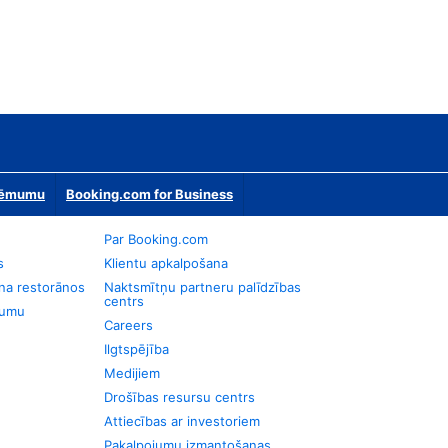
zņēmumu
Booking.com for Business
Par Booking.com
s
Klientu apkalpošana
na restorānos
Naktsmītņu partneru palīdzības
centrs
jumu
Careers
Ilgtspējība
Medijiem
Drošības resursu centrs
Attiecības ar investoriem
Pakalpojumu izmantošanas