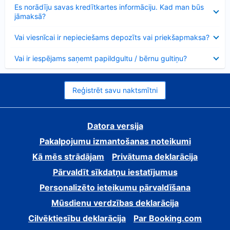
Samazināts
Es norādīju savas kredītkartes informāciju. Kad man būs
jāmaksā?
Samazināts
Vai viesnīcai ir nepieciešams depozīts vai priekšapmaksa?
Samazināts
Vai ir iespējams saņemt papildgultu / bērnu gultiņu?
Reģistrēt savu naktsmītni
Datora versija
Pakalpojumu izmantošanas noteikumi
Kā mēs strādājam
Privātuma deklarācija
Pārvaldīt sīkdatņu iestatījumus
Personalizēto ieteikumu pārvaldīšana
Mūsdienu verdzības deklarācija
Cilvēktiesību deklarācija
Par Booking.com