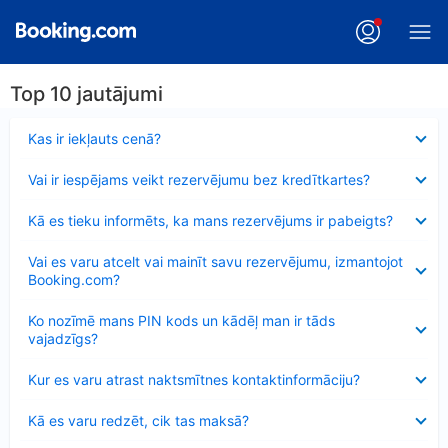
Top 10 jautājumi
Samazināts
Kas ir iekļauts cenā?
Samazināts
Vai ir iespējams veikt rezervējumu bez kredītkartes?
Samazināts
Kā es tieku informēts, ka mans rezervējums ir pabeigts?
Samazināts
Vai es varu atcelt vai mainīt savu rezervējumu, izmantojot
Booking.com?
Samazināts
Ko nozīmē mans PIN kods un kādēļ man ir tāds
vajadzīgs?
Samazināts
Kur es varu atrast naktsmītnes kontaktinformāciju?
Samazināts
Kā es varu redzēt, cik tas maksā?