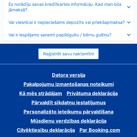
Samazināts
Es norādīju savas kredītkartes informāciju. Kad man būs
jāmaksā?
Samazināts
Vai viesnīcai ir nepieciešams depozīts vai priekšapmaksa?
Samazināts
Vai ir iespējams saņemt papildgultu / bērnu gultiņu?
Reģistrēt savu naktsmītni
Datora versija
Pakalpojumu izmantošanas noteikumi
Kā mēs strādājam
Privātuma deklarācija
Pārvaldīt sīkdatņu iestatījumus
Personalizēto ieteikumu pārvaldīšana
Mūsdienu verdzības deklarācija
Cilvēktiesību deklarācija
Par Booking.com