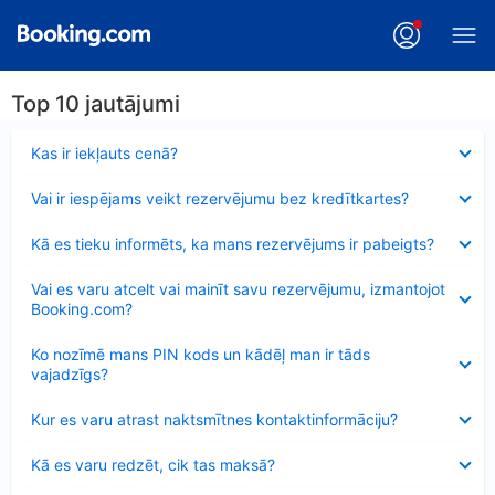
Top 10 jautājumi
Samazināts
Kas ir iekļauts cenā?
Samazināts
Vai ir iespējams veikt rezervējumu bez kredītkartes?
Samazināts
Kā es tieku informēts, ka mans rezervējums ir pabeigts?
Samazināts
Vai es varu atcelt vai mainīt savu rezervējumu, izmantojot
Booking.com?
Samazināts
Ko nozīmē mans PIN kods un kādēļ man ir tāds
vajadzīgs?
Samazināts
Kur es varu atrast naktsmītnes kontaktinformāciju?
Samazināts
Kā es varu redzēt, cik tas maksā?