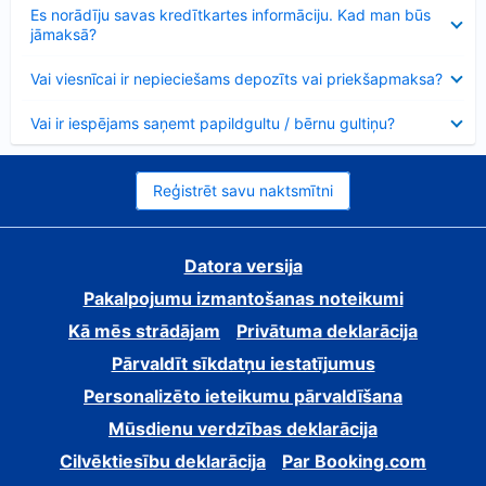
Samazināts
Es norādīju savas kredītkartes informāciju. Kad man būs
jāmaksā?
Samazināts
Vai viesnīcai ir nepieciešams depozīts vai priekšapmaksa?
Samazināts
Vai ir iespējams saņemt papildgultu / bērnu gultiņu?
Reģistrēt savu naktsmītni
Datora versija
Pakalpojumu izmantošanas noteikumi
Kā mēs strādājam
Privātuma deklarācija
Pārvaldīt sīkdatņu iestatījumus
Personalizēto ieteikumu pārvaldīšana
Mūsdienu verdzības deklarācija
Cilvēktiesību deklarācija
Par Booking.com