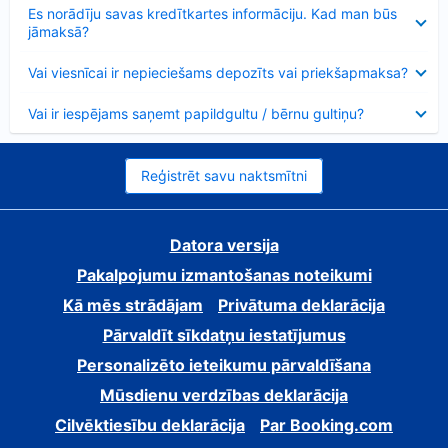
Samazināts
Es norādīju savas kredītkartes informāciju. Kad man būs
jāmaksā?
Samazināts
Vai viesnīcai ir nepieciešams depozīts vai priekšapmaksa?
Samazināts
Vai ir iespējams saņemt papildgultu / bērnu gultiņu?
Reģistrēt savu naktsmītni
Datora versija
Pakalpojumu izmantošanas noteikumi
Kā mēs strādājam
Privātuma deklarācija
Pārvaldīt sīkdatņu iestatījumus
Personalizēto ieteikumu pārvaldīšana
Mūsdienu verdzības deklarācija
Cilvēktiesību deklarācija
Par Booking.com