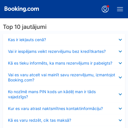
Top 10 jautājumi
Samazināts
Kas ir iekļauts cenā?
Samazināts
Vai ir iespējams veikt rezervējumu bez kredītkartes?
Samazināts
Kā es tieku informēts, ka mans rezervējums ir pabeigts?
Samazināts
Vai es varu atcelt vai mainīt savu rezervējumu, izmantojot
Booking.com?
Samazināts
Ko nozīmē mans PIN kods un kādēļ man ir tāds
vajadzīgs?
Samazināts
Kur es varu atrast naktsmītnes kontaktinformāciju?
Samazināts
Kā es varu redzēt, cik tas maksā?