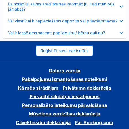
Samazināts
Es norādīju savas kredītkartes informāciju. Kad man būs
jāmaksā?
Samazināts
Vai viesnīcai ir nepieciešams depozīts vai priekšapmaksa?
Samazināts
Vai ir iespējams saņemt papildgultu / bērnu gultiņu?
Reģistrēt savu naktsmītni
Datora versija
Pakalpojumu izmantošanas noteikumi
Kā mēs strādājam
Privātuma deklarācija
Pārvaldīt sīkdatņu iestatījumus
Personalizēto ieteikumu pārvaldīšana
Mūsdienu verdzības deklarācija
Cilvēktiesību deklarācija
Par Booking.com