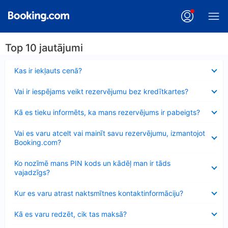
Top 10 jautājumi
Samazināts
Kas ir iekļauts cenā?
Samazināts
Vai ir iespējams veikt rezervējumu bez kredītkartes?
Samazināts
Kā es tieku informēts, ka mans rezervējums ir pabeigts?
Samazināts
Vai es varu atcelt vai mainīt savu rezervējumu, izmantojot
Booking.com?
Samazināts
Ko nozīmē mans PIN kods un kādēļ man ir tāds
vajadzīgs?
Samazināts
Kur es varu atrast naktsmītnes kontaktinformāciju?
Samazināts
Kā es varu redzēt, cik tas maksā?