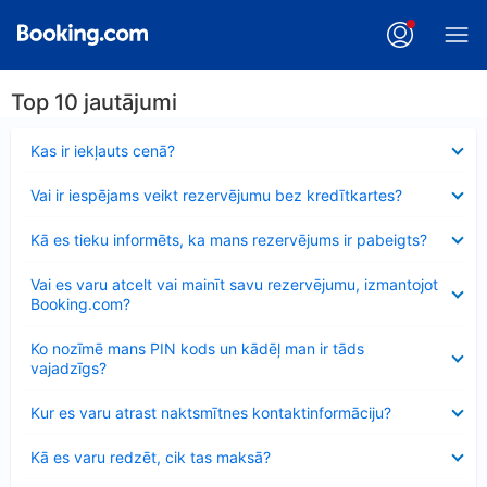
Top 10 jautājumi
Samazināts
Kas ir iekļauts cenā?
Samazināts
Vai ir iespējams veikt rezervējumu bez kredītkartes?
Samazināts
Kā es tieku informēts, ka mans rezervējums ir pabeigts?
Samazināts
Vai es varu atcelt vai mainīt savu rezervējumu, izmantojot
Booking.com?
Samazināts
Ko nozīmē mans PIN kods un kādēļ man ir tāds
vajadzīgs?
Samazināts
Kur es varu atrast naktsmītnes kontaktinformāciju?
Samazināts
Kā es varu redzēt, cik tas maksā?