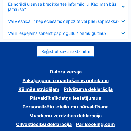
Samazināts
Es norādīju savas kredītkartes informāciju. Kad man būs
jāmaksā?
Samazināts
Vai viesnīcai ir nepieciešams depozīts vai priekšapmaksa?
Samazināts
Vai ir iespējams saņemt papildgultu / bērnu gultiņu?
Reģistrēt savu naktsmītni
Datora versija
Pakalpojumu izmantošanas noteikumi
Kā mēs strādājam
Privātuma deklarācija
Pārvaldīt sīkdatņu iestatījumus
Personalizēto ieteikumu pārvaldīšana
Mūsdienu verdzības deklarācija
Cilvēktiesību deklarācija
Par Booking.com