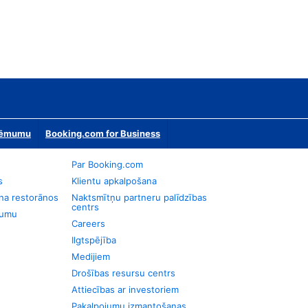
zņēmumu
Booking.com for Business
Par Booking.com
s
Klientu apkalpošana
na restorānos
Naktsmītņu partneru palīdzības
centrs
jumu
Careers
Ilgtspējība
Medijiem
Drošības resursu centrs
Attiecības ar investoriem
Pakalpojumu izmantošanas