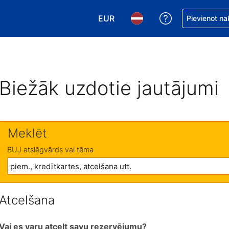
EUR
Saņemiet palīd
Pievienot na
Izvēlēties valūtu. Jūsu pašreizējā 
Izvēlēties valodu. Jūsu pa
Biežāk uzdotie jautājumi
Meklēt
BUJ atslēgvārds vai tēma
Atcelšana
Vai es varu atcelt savu rezervējumu?