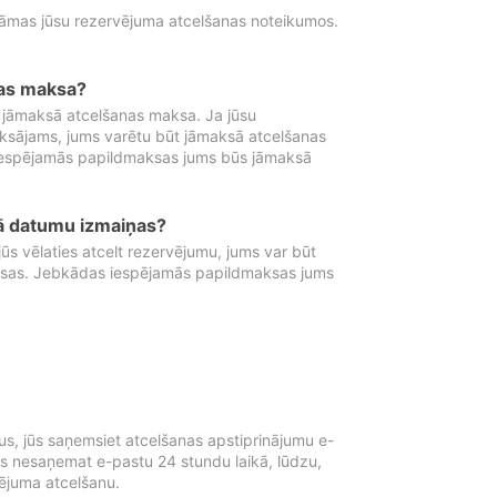
tāmas jūsu rezervējuma atcelšanas noteikumos.
nas maksa?
 jāmaksā atcelšanas maksa. Ja jūsu
aksājams, jums varētu būt jāmaksā atcelšanas
iespējamās papildmaksas jums būs jāmaksā
tā datumu izmaiņas?
 vēlaties atcelt rezervējumu, jums var būt
ksas. Jebkādas iespējamās papildmaksas jums
s, jūs saņemsiet atcelšanas apstiprinājumu e-
ūs nesaņemat e-pastu 24 stundu laikā, lūdzu,
vējuma atcelšanu.