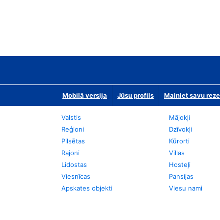
Mobilā versija
Jūsu profils
Mainiet savu reze
Valstis
Mājokļi
Reģioni
Dzīvokļi
Pilsētas
Kūrorti
Rajoni
Villas
Lidostas
Hosteļi
Viesnīcas
Pansijas
Apskates objekti
Viesu nami