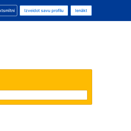
zību saistībā ar savu rezervējumu.
ktsmītni
Izveidot savu profilu
Ienākt
valūta ir Eiro.
šreizējā valoda ir Latviski.