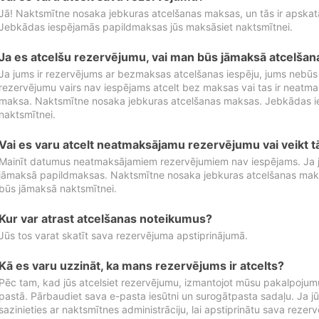
Jā! Naktsmītne nosaka jebkuras atcelšanas maksas, un tās ir apska
Jebkādas iespējamās papildmaksas jūs maksāsiet naktsmītnei.
Ja es atcelšu rezervējumu, vai man būs jāmaksā atcelša
Ja jums ir rezervējums ar bezmaksas atcelšanas iespēju, jums nebūs
rezervējumu vairs nav iespējams atcelt bez maksas vai tas ir neatm
maksa. Naktsmītne nosaka jebkuras atcelšanas maksas. Jebkādas 
naktsmītnei.
Vai es varu atcelt neatmaksājamu rezervējumu vai veikt 
Mainīt datumus neatmaksājamiem rezervējumiem nav iespējams. Ja jūs
jāmaksā papildmaksas. Naktsmītne nosaka jebkuras atcelšanas ma
būs jāmaksā naktsmītnei.
Kur var atrast atcelšanas noteikumus?
Jūs tos varat skatīt sava rezervējuma apstiprinājumā.
Kā es varu uzzināt, ka mans rezervējums ir atcelts?
Pēc tam, kad jūs atcelsiet rezervējumu, izmantojot mūsu pakalpojumu
pastā. Pārbaudiet sava e-pasta iesūtni un surogātpasta sadaļu. Ja j
sazinieties ar naktsmītnes administrāciju, lai apstiprinātu sava rezer