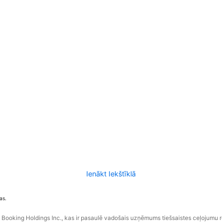
Ienākt Iekštīklā
as.
ooking Holdings Inc., kas ir pasaulē vadošais uzņēmums tiešsaistes ceļojumu 