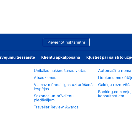
Pievienot naktsmītni
rvējumu tiešsaistē
Klientu apkalpošana
Kļūstiet par saistīto u
Unikālas nakšņošanas vietas
Automašīnu noma
Atsauksmes
Lidojumu meklētāj
Vismaz mēnesi ilgas uzturēšanās
Galdiņu rezervēša
iespējas
Booking.com ceļo
Sezonas un brīvdienu
konsultantiem
piedāvājumi
Traveller Review Awards