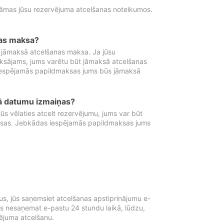
tāmas jūsu rezervējuma atcelšanas noteikumos.
nas maksa?
 jāmaksā atcelšanas maksa. Ja jūsu
aksājams, jums varētu būt jāmaksā atcelšanas
iespējamās papildmaksas jums būs jāmaksā
tā datumu izmaiņas?
 vēlaties atcelt rezervējumu, jums var būt
ksas. Jebkādas iespējamās papildmaksas jums
s, jūs saņemsiet atcelšanas apstiprinājumu e-
ūs nesaņemat e-pastu 24 stundu laikā, lūdzu,
vējuma atcelšanu.