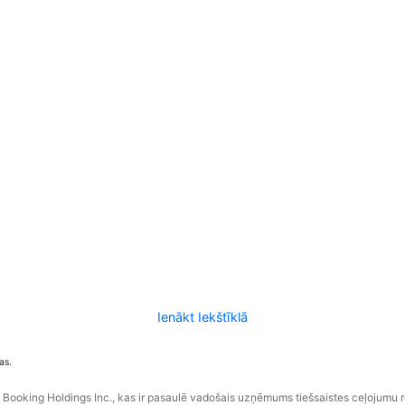
Ienākt Iekštīklā
as.
ooking Holdings Inc., kas ir pasaulē vadošais uzņēmums tiešsaistes ceļojumu 