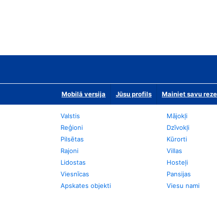
Mobilā versija
Jūsu profils
Mainiet savu reze
Valstis
Mājokļi
Reģioni
Dzīvokļi
Pilsētas
Kūrorti
Rajoni
Villas
Lidostas
Hosteļi
Viesnīcas
Pansijas
Apskates objekti
Viesu nami