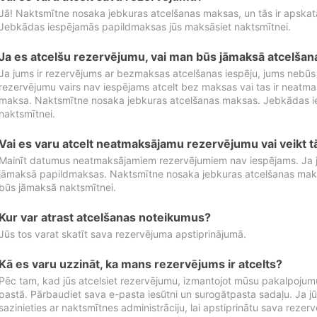
Jā! Naktsmītne nosaka jebkuras atcelšanas maksas, un tās ir apska
Jebkādas iespējamās papildmaksas jūs maksāsiet naktsmītnei.
Ja es atcelšu rezervējumu, vai man būs jāmaksā atcelša
Ja jums ir rezervējums ar bezmaksas atcelšanas iespēju, jums nebūs
rezervējumu vairs nav iespējams atcelt bez maksas vai tas ir neatm
maksa. Naktsmītne nosaka jebkuras atcelšanas maksas. Jebkādas 
naktsmītnei.
Vai es varu atcelt neatmaksājamu rezervējumu vai veikt 
Mainīt datumus neatmaksājamiem rezervējumiem nav iespējams. Ja jūs
jāmaksā papildmaksas. Naktsmītne nosaka jebkuras atcelšanas ma
būs jāmaksā naktsmītnei.
Kur var atrast atcelšanas noteikumus?
Jūs tos varat skatīt sava rezervējuma apstiprinājumā.
Kā es varu uzzināt, ka mans rezervējums ir atcelts?
Pēc tam, kad jūs atcelsiet rezervējumu, izmantojot mūsu pakalpojumu
pastā. Pārbaudiet sava e-pasta iesūtni un surogātpasta sadaļu. Ja j
sazinieties ar naktsmītnes administrāciju, lai apstiprinātu sava rezer