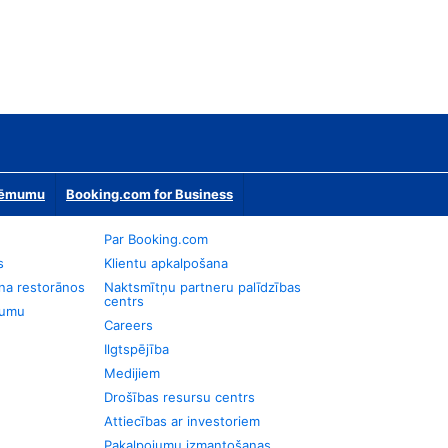
zņēmumu
Booking.com for Business
Par Booking.com
s
Klientu apkalpošana
na restorānos
Naktsmītņu partneru palīdzības
centrs
jumu
Careers
Ilgtspējība
Medijiem
Drošības resursu centrs
Attiecības ar investoriem
Pakalpojumu izmantošanas