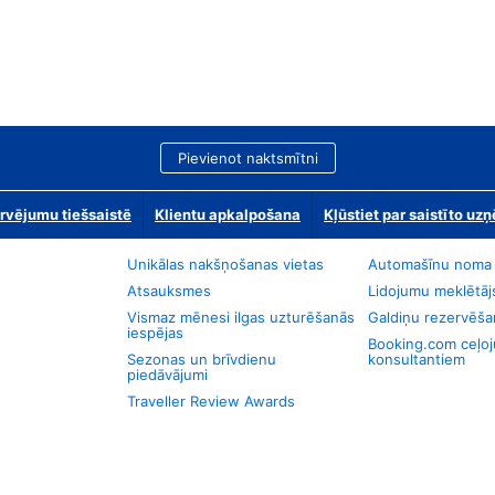
Pievienot naktsmītni
rvējumu tiešsaistē
Klientu apkalpošana
Kļūstiet par saistīto u
Unikālas nakšņošanas vietas
Automašīnu noma
Atsauksmes
Lidojumu meklētāj
Vismaz mēnesi ilgas uzturēšanās
Galdiņu rezervēša
iespējas
Booking.com ceļo
Sezonas un brīvdienu
konsultantiem
piedāvājumi
Traveller Review Awards