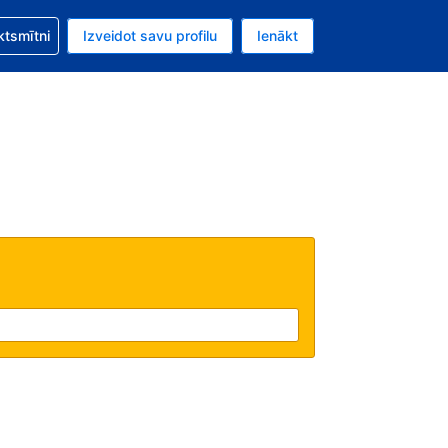
zību saistībā ar savu rezervējumu.
ktsmītni
Izveidot savu profilu
Ienākt
valūta ir ASV dolārs.
šreizējā valoda ir Latviski.