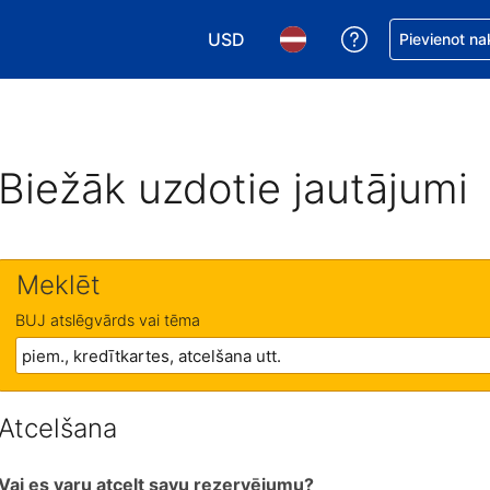
USD
Saņemiet palīd
Pievienot na
Izvēlēties valūtu. Jūsu pašreizējā 
Izvēlēties valodu. Jūsu pa
Biežāk uzdotie jautājumi
Meklēt
BUJ atslēgvārds vai tēma
Atcelšana
Vai es varu atcelt savu rezervējumu?