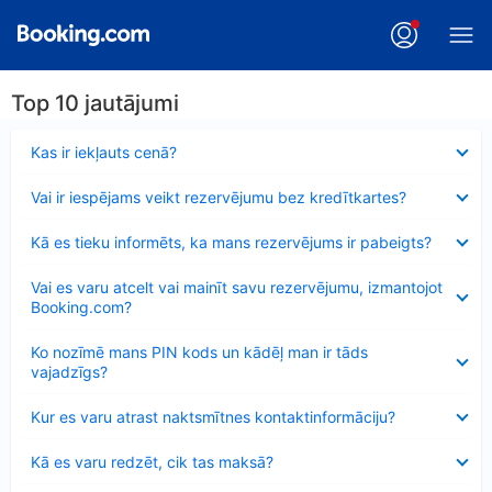
Top 10 jautājumi
Samazināts
Kas ir iekļauts cenā?
Samazināts
Vai ir iespējams veikt rezervējumu bez kredītkartes?
Samazināts
Kā es tieku informēts, ka mans rezervējums ir pabeigts?
Samazināts
Vai es varu atcelt vai mainīt savu rezervējumu, izmantojot
Booking.com?
Samazināts
Ko nozīmē mans PIN kods un kādēļ man ir tāds
vajadzīgs?
Samazināts
Kur es varu atrast naktsmītnes kontaktinformāciju?
Samazināts
Kā es varu redzēt, cik tas maksā?