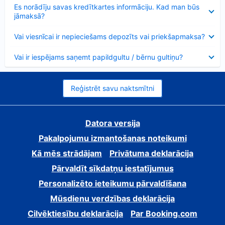
Samazināts
Es norādīju savas kredītkartes informāciju. Kad man būs
jāmaksā?
Samazināts
Vai viesnīcai ir nepieciešams depozīts vai priekšapmaksa?
Samazināts
Vai ir iespējams saņemt papildgultu / bērnu gultiņu?
Reģistrēt savu naktsmītni
Datora versija
Pakalpojumu izmantošanas noteikumi
Kā mēs strādājam
Privātuma deklarācija
Pārvaldīt sīkdatņu iestatījumus
Personalizēto ieteikumu pārvaldīšana
Mūsdienu verdzības deklarācija
Cilvēktiesību deklarācija
Par Booking.com