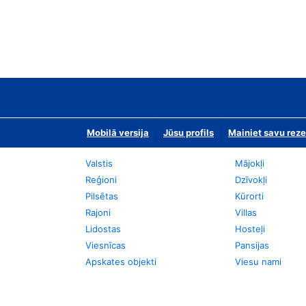
Mobilā versija
Jūsu profils
Mainiet savu reze
Valstis
Mājokļi
Reģioni
Dzīvokļi
Pilsētas
Kūrorti
Rajoni
Villas
Lidostas
Hosteļi
Viesnīcas
Pansijas
Apskates objekti
Viesu nami