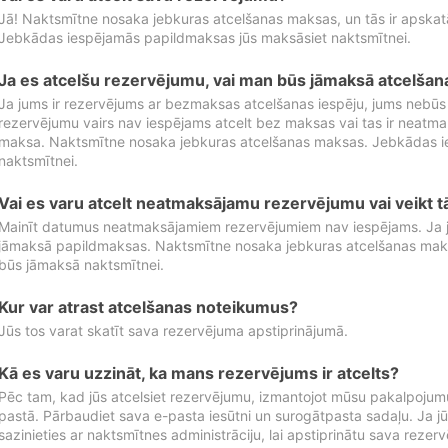
Jā! Naktsmītne nosaka jebkuras atcelšanas maksas, un tās ir apska
Jebkādas iespējamās papildmaksas jūs maksāsiet naktsmītnei.
Ja es atcelšu rezervējumu, vai man būs jāmaksā atcelša
Ja jums ir rezervējums ar bezmaksas atcelšanas iespēju, jums nebūs
rezervējumu vairs nav iespējams atcelt bez maksas vai tas ir neatm
maksa. Naktsmītne nosaka jebkuras atcelšanas maksas. Jebkādas 
naktsmītnei.
Vai es varu atcelt neatmaksājamu rezervējumu vai veikt 
Mainīt datumus neatmaksājamiem rezervējumiem nav iespējams. Ja jūs
jāmaksā papildmaksas. Naktsmītne nosaka jebkuras atcelšanas ma
būs jāmaksā naktsmītnei.
Kur var atrast atcelšanas noteikumus?
Jūs tos varat skatīt sava rezervējuma apstiprinājumā.
Kā es varu uzzināt, ka mans rezervējums ir atcelts?
Pēc tam, kad jūs atcelsiet rezervējumu, izmantojot mūsu pakalpojumu
pastā. Pārbaudiet sava e-pasta iesūtni un surogātpasta sadaļu. Ja j
sazinieties ar naktsmītnes administrāciju, lai apstiprinātu sava rezer