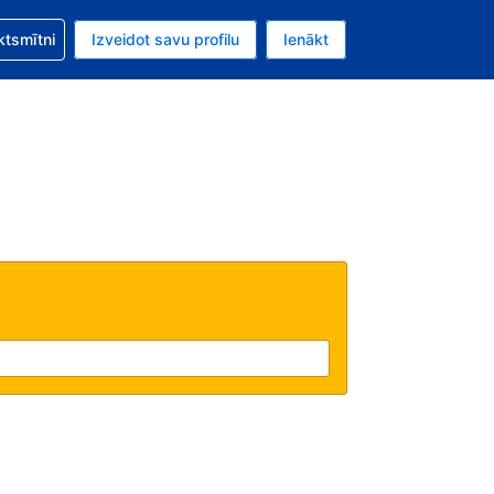
zību saistībā ar savu rezervējumu.
ktsmītni
Izveidot savu profilu
Ienākt
valūta ir ASV dolārs.
šreizējā valoda ir Latviski.