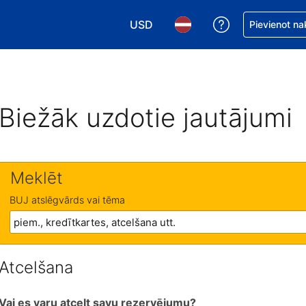
USD
Saņemiet palīd
Pievienot na
Izvēlēties valūtu. Jūsu pašreizējā 
Izvēlēties valodu. Jūsu pa
Biežāk uzdotie jautājumi
Meklēt
BUJ atslēgvārds vai tēma
Atcelšana
Vai es varu atcelt savu rezervējumu?