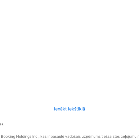
Ienākt Iekštīklā
as.
ooking Holdings Inc., kas ir pasaulē vadošais uzņēmums tiešsaistes ceļojumu 