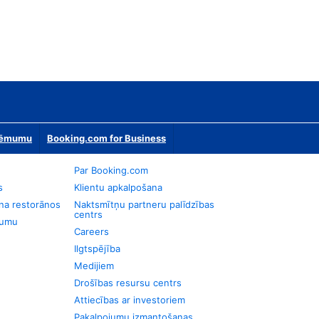
zņēmumu
Booking.com for Business
Par Booking.com
s
Klientu apkalpošana
na restorānos
Naktsmītņu partneru palīdzības
centrs
jumu
Careers
Ilgtspējība
Medijiem
Drošības resursu centrs
Attiecības ar investoriem
Pakalpojumu izmantošanas