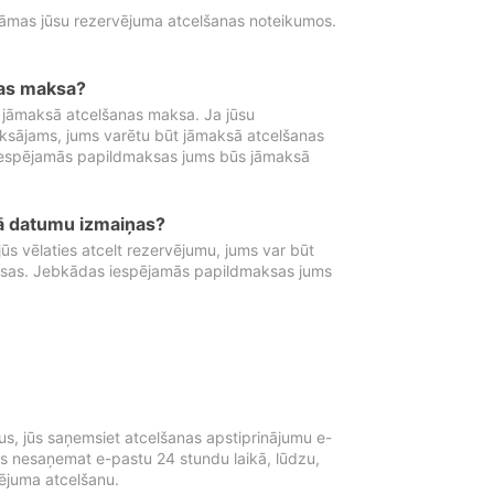
tāmas jūsu rezervējuma atcelšanas noteikumos.
nas maksa?
 jāmaksā atcelšanas maksa. Ja jūsu
aksājams, jums varētu būt jāmaksā atcelšanas
iespējamās papildmaksas jums būs jāmaksā
tā datumu izmaiņas?
 vēlaties atcelt rezervējumu, jums var būt
ksas. Jebkādas iespējamās papildmaksas jums
s, jūs saņemsiet atcelšanas apstiprinājumu e-
ūs nesaņemat e-pastu 24 stundu laikā, lūdzu,
vējuma atcelšanu.