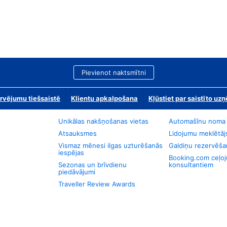
Pievienot naktsmītni
rvējumu tiešsaistē
Klientu apkalpošana
Kļūstiet par saistīto u
Unikālas nakšņošanas vietas
Automašīnu noma
Atsauksmes
Lidojumu meklētāj
Vismaz mēnesi ilgas uzturēšanās
Galdiņu rezervēša
iespējas
Booking.com ceļo
Sezonas un brīvdienu
konsultantiem
piedāvājumi
Traveller Review Awards