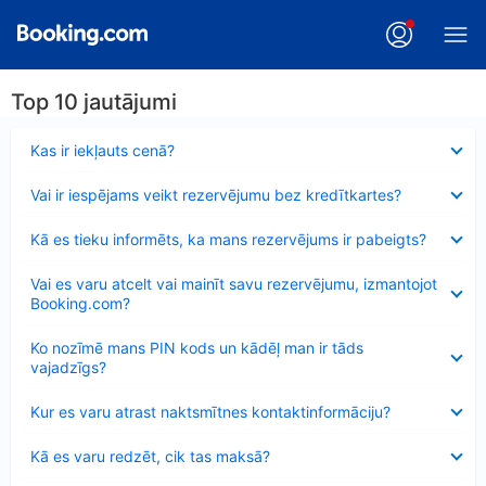
Top 10 jautājumi
Samazināts
Kas ir iekļauts cenā?
Samazināts
Vai ir iespējams veikt rezervējumu bez kredītkartes?
Samazināts
Kā es tieku informēts, ka mans rezervējums ir pabeigts?
Samazināts
Vai es varu atcelt vai mainīt savu rezervējumu, izmantojot
Booking.com?
Samazināts
Ko nozīmē mans PIN kods un kādēļ man ir tāds
vajadzīgs?
Samazināts
Kur es varu atrast naktsmītnes kontaktinformāciju?
Samazināts
Kā es varu redzēt, cik tas maksā?