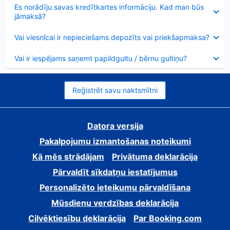
Samazināts
Es norādīju savas kredītkartes informāciju. Kad man būs
jāmaksā?
Samazināts
Vai viesnīcai ir nepieciešams depozīts vai priekšapmaksa?
Samazināts
Vai ir iespējams saņemt papildgultu / bērnu gultiņu?
Reģistrēt savu naktsmītni
Datora versija
Pakalpojumu izmantošanas noteikumi
Kā mēs strādājam
Privātuma deklarācija
Pārvaldīt sīkdatņu iestatījumus
Personalizēto ieteikumu pārvaldīšana
Mūsdienu verdzības deklarācija
Cilvēktiesību deklarācija
Par Booking.com