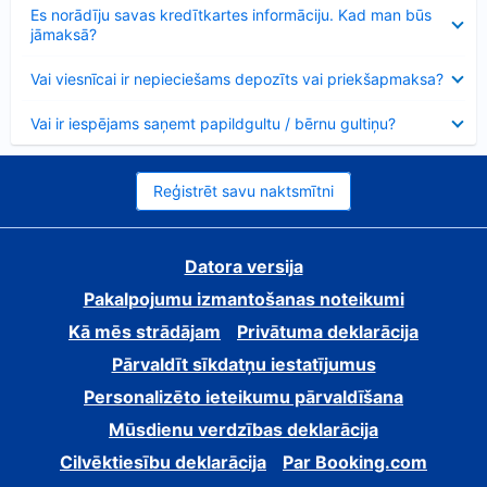
Samazināts
Es norādīju savas kredītkartes informāciju. Kad man būs
jāmaksā?
Samazināts
Vai viesnīcai ir nepieciešams depozīts vai priekšapmaksa?
Samazināts
Vai ir iespējams saņemt papildgultu / bērnu gultiņu?
Reģistrēt savu naktsmītni
Datora versija
Pakalpojumu izmantošanas noteikumi
Kā mēs strādājam
Privātuma deklarācija
Pārvaldīt sīkdatņu iestatījumus
Personalizēto ieteikumu pārvaldīšana
Mūsdienu verdzības deklarācija
Cilvēktiesību deklarācija
Par Booking.com