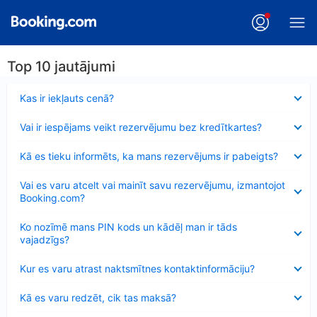
Top 10 jautājumi
Samazināts
Kas ir iekļauts cenā?
Samazināts
Vai ir iespējams veikt rezervējumu bez kredītkartes?
Samazināts
Kā es tieku informēts, ka mans rezervējums ir pabeigts?
Samazināts
Vai es varu atcelt vai mainīt savu rezervējumu, izmantojot
Booking.com?
Samazināts
Ko nozīmē mans PIN kods un kādēļ man ir tāds
vajadzīgs?
Samazināts
Kur es varu atrast naktsmītnes kontaktinformāciju?
Samazināts
Kā es varu redzēt, cik tas maksā?