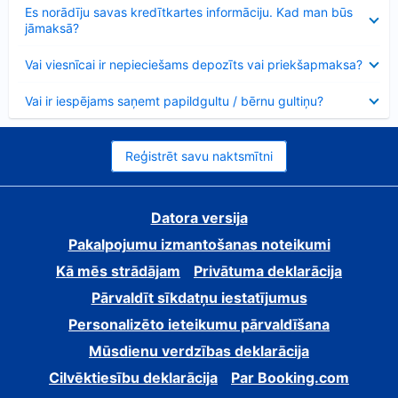
Samazināts
Es norādīju savas kredītkartes informāciju. Kad man būs
jāmaksā?
Samazināts
Vai viesnīcai ir nepieciešams depozīts vai priekšapmaksa?
Samazināts
Vai ir iespējams saņemt papildgultu / bērnu gultiņu?
Reģistrēt savu naktsmītni
Datora versija
Pakalpojumu izmantošanas noteikumi
Kā mēs strādājam
Privātuma deklarācija
Pārvaldīt sīkdatņu iestatījumus
Personalizēto ieteikumu pārvaldīšana
Mūsdienu verdzības deklarācija
Cilvēktiesību deklarācija
Par Booking.com