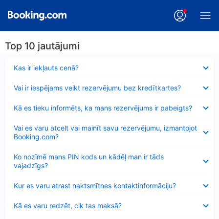
Top 10 jautājumi
Samazināts
Kas ir iekļauts cenā?
Samazināts
Vai ir iespējams veikt rezervējumu bez kredītkartes?
Samazināts
Kā es tieku informēts, ka mans rezervējums ir pabeigts?
Samazināts
Vai es varu atcelt vai mainīt savu rezervējumu, izmantojot
Booking.com?
Samazināts
Ko nozīmē mans PIN kods un kādēļ man ir tāds
vajadzīgs?
Samazināts
Kur es varu atrast naktsmītnes kontaktinformāciju?
Samazināts
Kā es varu redzēt, cik tas maksā?