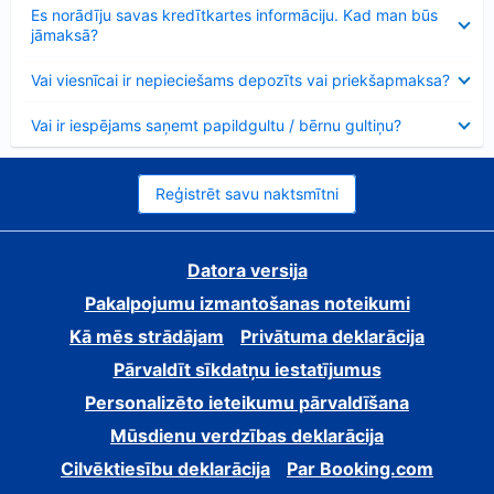
Samazināts
Es norādīju savas kredītkartes informāciju. Kad man būs
jāmaksā?
Samazināts
Vai viesnīcai ir nepieciešams depozīts vai priekšapmaksa?
Samazināts
Vai ir iespējams saņemt papildgultu / bērnu gultiņu?
Reģistrēt savu naktsmītni
Datora versija
Pakalpojumu izmantošanas noteikumi
Kā mēs strādājam
Privātuma deklarācija
Pārvaldīt sīkdatņu iestatījumus
Personalizēto ieteikumu pārvaldīšana
Mūsdienu verdzības deklarācija
Cilvēktiesību deklarācija
Par Booking.com