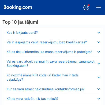
Top 10 jautājumi
Samazināts
Kas ir iekļauts cenā?
Samazināts
Vai ir iespējams veikt rezervējumu bez kredītkartes?
Samazināts
Kā es tieku informēts, ka mans rezervējums ir pabeigts?
Samazināts
Vai es varu atcelt vai mainīt savu rezervējumu, izmantojot
Booking.com?
Samazināts
Ko nozīmē mans PIN kods un kādēļ man ir tāds
vajadzīgs?
Samazināts
Kur es varu atrast naktsmītnes kontaktinformāciju?
Samazināts
Kā es varu redzēt, cik tas maksā?