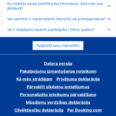
Samazināts
Es norādīju savas kredītkartes informāciju. Kad man būs
jāmaksā?
Samazināts
Vai viesnīcai ir nepieciešams depozīts vai priekšapmaksa?
Samazināts
Vai ir iespējams saņemt papildgultu / bērnu gultiņu?
Reģistrēt savu naktsmītni
Datora versija
Pakalpojumu izmantošanas noteikumi
Kā mēs strādājam
Privātuma deklarācija
Pārvaldīt sīkdatņu iestatījumus
Personalizēto ieteikumu pārvaldīšana
Mūsdienu verdzības deklarācija
Cilvēktiesību deklarācija
Par Booking.com