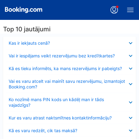
Top 10 jautājumi
Samazināts
Kas ir iekļauts cenā?
Samazināts
Vai ir iespējams veikt rezervējumu bez kredītkartes?
Samazināts
Kā es tieku informēts, ka mans rezervējums ir pabeigts?
Samazināts
Vai es varu atcelt vai mainīt savu rezervējumu, izmantojot
Booking.com?
Samazināts
Ko nozīmē mans PIN kods un kādēļ man ir tāds
vajadzīgs?
Samazināts
Kur es varu atrast naktsmītnes kontaktinformāciju?
Samazināts
Kā es varu redzēt, cik tas maksā?