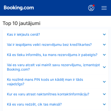
Top 10 jautājumi
Samazināts
Kas ir iekļauts cenā?
Samazināts
Vai ir iespējams veikt rezervējumu bez kredītkartes?
Samazināts
Kā es tieku informēts, ka mans rezervējums ir pabeigts?
Samazināts
Vai es varu atcelt vai mainīt savu rezervējumu, izmantojot
Booking.com?
Samazināts
Ko nozīmē mans PIN kods un kādēļ man ir tāds
vajadzīgs?
Samazināts
Kur es varu atrast naktsmītnes kontaktinformāciju?
Samazināts
Kā es varu redzēt, cik tas maksā?