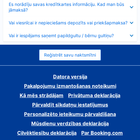
Samazināts
Es norādīju savas kredītkartes informāciju. Kad man būs
jāmaksā?
Samazināts
Vai viesnīcai ir nepieciešams depozīts vai priekšapmaksa?
Samazināts
Vai ir iespējams saņemt papildgultu / bērnu gultiņu?
Reģistrēt savu naktsmītni
Datora versija
Pakalpojumu izmantošanas noteikumi
Kā mēs strādājam
Privātuma deklarācija
Pārvaldīt sīkdatņu iestatījumus
Personalizēto ieteikumu pārvaldīšana
Mūsdienu verdzības deklarācija
Cilvēktiesību deklarācija
Par Booking.com