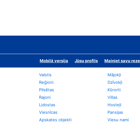
Mobilā versija
Jūsu profils
Mainiet savu reze
Valstis
Mājokļi
Reģioni
Dzīvokļi
Pilsētas
Kūrorti
Rajoni
Villas
Lidostas
Hosteļi
Viesnīcas
Pansijas
Apskates objekti
Viesu nami