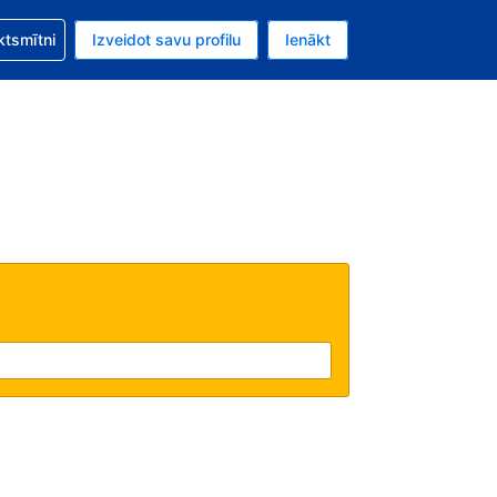
zību saistībā ar savu rezervējumu.
ktsmītni
Izveidot savu profilu
Ienākt
valūta ir Eiro.
šreizējā valoda ir Latviski.