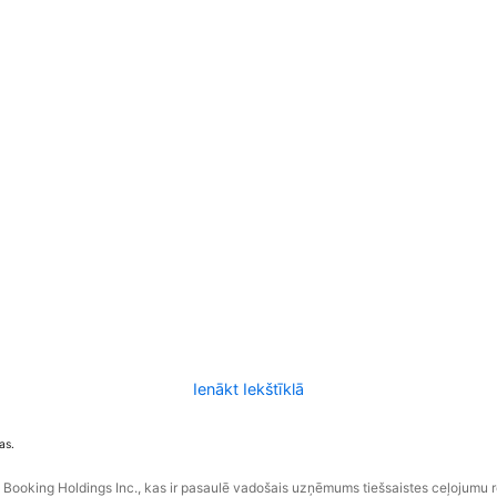
Ienākt Iekštīklā
as.
ooking Holdings Inc., kas ir pasaulē vadošais uzņēmums tiešsaistes ceļojumu 