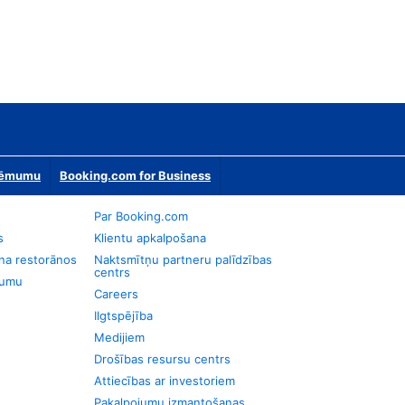
zņēmumu
Booking.com for Business
Par Booking.com
s
Klientu apkalpošana
na restorānos
Naktsmītņu partneru palīdzības
centrs
jumu
Careers
Ilgtspējība
Medijiem
Drošības resursu centrs
Attiecības ar investoriem
Pakalpojumu izmantošanas