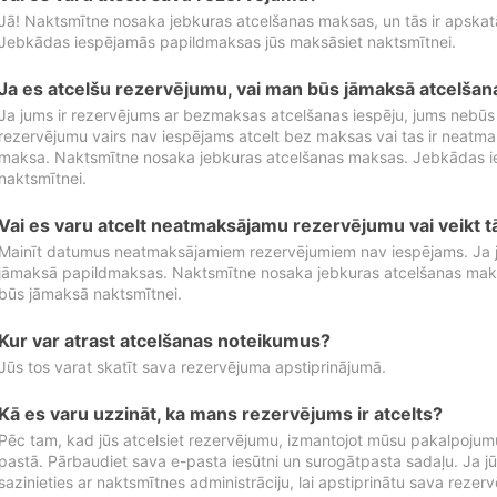
Jā! Naktsmītne nosaka jebkuras atcelšanas maksas, un tās ir apska
Jebkādas iespējamās papildmaksas jūs maksāsiet naktsmītnei.
Ja es atcelšu rezervējumu, vai man būs jāmaksā atcelša
Ja jums ir rezervējums ar bezmaksas atcelšanas iespēju, jums nebūs
rezervējumu vairs nav iespējams atcelt bez maksas vai tas ir neatm
maksa. Naktsmītne nosaka jebkuras atcelšanas maksas. Jebkādas 
naktsmītnei.
Vai es varu atcelt neatmaksājamu rezervējumu vai veikt 
Mainīt datumus neatmaksājamiem rezervējumiem nav iespējams. Ja jūs
jāmaksā papildmaksas. Naktsmītne nosaka jebkuras atcelšanas ma
būs jāmaksā naktsmītnei.
Kur var atrast atcelšanas noteikumus?
Jūs tos varat skatīt sava rezervējuma apstiprinājumā.
Kā es varu uzzināt, ka mans rezervējums ir atcelts?
Pēc tam, kad jūs atcelsiet rezervējumu, izmantojot mūsu pakalpojumu
pastā. Pārbaudiet sava e-pasta iesūtni un surogātpasta sadaļu. Ja j
sazinieties ar naktsmītnes administrāciju, lai apstiprinātu sava rezer