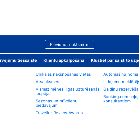
Pievienot naktsmītni
rvējumu tiešsaistē
Klientu apkalpošana
Kļūstiet par saistīto u
Unikālas nakšņošanas vietas
Automašīnu noma
Atsauksmes
Lidojumu meklētāj
Vismaz mēnesi ilgas uzturēšanās
Galdiņu rezervēša
iespējas
Booking.com ceļo
Sezonas un brīvdienu
konsultantiem
piedāvājumi
Traveller Review Awards