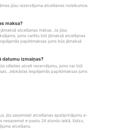
tāmas jūsu rezervējuma atcelšanas noteikumos.
nas maksa?
 jāmaksā atcelšanas maksa. Ja jūsu
aksājams, jums varētu būt jāmaksā atcelšanas
iespējamās papildmaksas jums būs jāmaksā
tā datumu izmaiņas?
 vēlaties atcelt rezervējumu, jums var būt
ksas. Jebkādas iespējamās papildmaksas jums
s, jūs saņemsiet atcelšanas apstiprinājumu e-
ūs nesaņemat e-pastu 24 stundu laikā, lūdzu,
vējuma atcelšanu.