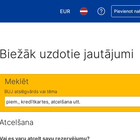
EUR
Saņemiet palīd
Pievienot na
Izvēlēties valūtu. Jūsu pašreizējā 
Izvēlēties valodu. Jūsu pa
Biežāk uzdotie jautājumi
Meklēt
BUJ atslēgvārds vai tēma
Atcelšana
Vai es varu atcelt savu rezervējumu?