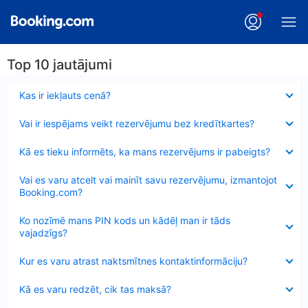
Top 10 jautājumi
Samazināts
Kas ir iekļauts cenā?
Samazināts
Vai ir iespējams veikt rezervējumu bez kredītkartes?
Samazināts
Kā es tieku informēts, ka mans rezervējums ir pabeigts?
Samazināts
Vai es varu atcelt vai mainīt savu rezervējumu, izmantojot
Booking.com?
Samazināts
Ko nozīmē mans PIN kods un kādēļ man ir tāds
vajadzīgs?
Samazināts
Kur es varu atrast naktsmītnes kontaktinformāciju?
Samazināts
Kā es varu redzēt, cik tas maksā?