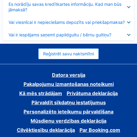
Samazināts
Es norādīju savas kredītkartes informāciju. Kad man būs
jāmaksā?
Samazināts
Vai viesnīcai ir nepieciešams depozīts vai priekšapmaksa?
Samazināts
Vai ir iespējams saņemt papildgultu / bērnu gultiņu?
Reģistrēt savu naktsmītni
Datora versija
Pakalpojumu izmantošanas noteikumi
Kā mēs strādājam
Privātuma deklarācija
Pārvaldīt sīkdatņu iestatījumus
Personalizēto ieteikumu pārvaldīšana
Mūsdienu verdzības deklarācija
Cilvēktiesību deklarācija
Par Booking.com