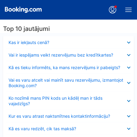
Top 10 jautājumi
Samazināts
Kas ir iekļauts cenā?
Samazināts
Vai ir iespējams veikt rezervējumu bez kredītkartes?
Samazināts
Kā es tieku informēts, ka mans rezervējums ir pabeigts?
Samazināts
Vai es varu atcelt vai mainīt savu rezervējumu, izmantojot
Booking.com?
Samazināts
Ko nozīmē mans PIN kods un kādēļ man ir tāds
vajadzīgs?
Samazināts
Kur es varu atrast naktsmītnes kontaktinformāciju?
Samazināts
Kā es varu redzēt, cik tas maksā?