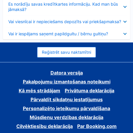
Samazināts
Es norādīju savas kredītkartes informāciju. Kad man būs
jāmaksā?
Samazināts
Vai viesnīcai ir nepieciešams depozīts vai priekšapmaksa?
Samazināts
Vai ir iespējams saņemt papildgultu / bērnu gultiņu?
Reģistrēt savu naktsmītni
Datora versija
Pakalpojumu izmantošanas noteikumi
Kā mēs strādājam
Privātuma deklarācija
Pārvaldīt sīkdatņu iestatījumus
Personalizēto ieteikumu pārvaldīšana
Mūsdienu verdzības deklarācija
Cilvēktiesību deklarācija
Par Booking.com